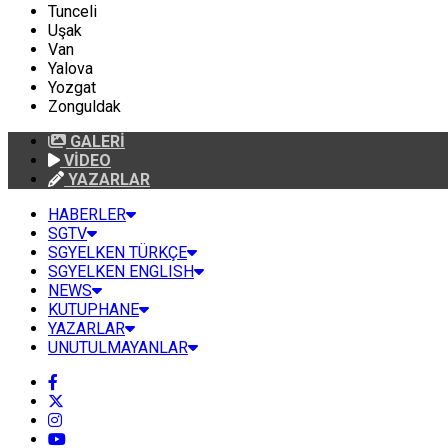
Tunceli
Uşak
Van
Yalova
Yozgat
Zonguldak
GALERİ
VİDEO
YAZARLAR
HABERLER
SGTV
SGYELKEN TÜRKÇE
SGYELKEN ENGLISH
NEWS
KUTUPHANE
YAZARLAR
UNUTULMAYANLAR