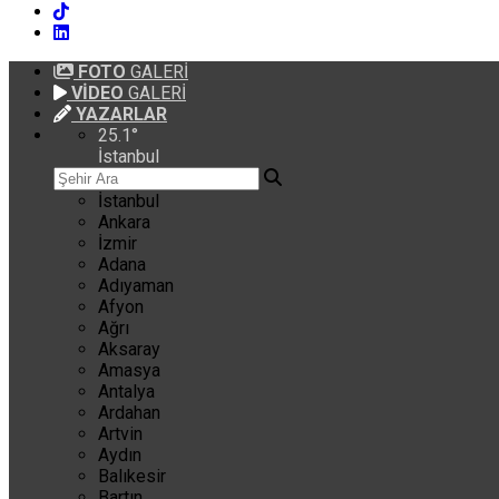
FOTO
GALERİ
VİDEO
GALERİ
YAZARLAR
25.1
°
İstanbul
İstanbul
Ankara
İzmir
Adana
Adıyaman
Afyon
Ağrı
Aksaray
Amasya
Antalya
Ardahan
Artvin
Aydın
Balıkesir
Bartın