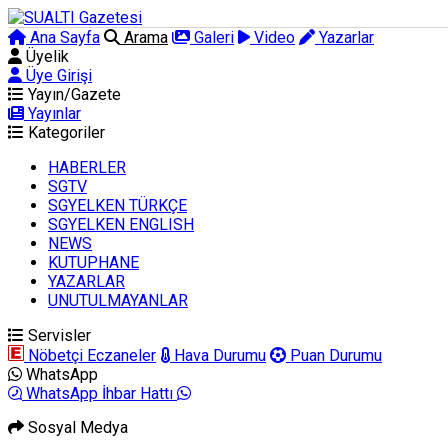
Ana Sayfa
Arama
Galeri
Video
Yazarlar
Üyelik
Üye Girişi
Yayın/Gazete
Yayınlar
Kategoriler
HABERLER
SGTV
SGYELKEN TÜRKÇE
SGYELKEN ENGLISH
NEWS
KUTUPHANE
YAZARLAR
UNUTULMAYANLAR
Servisler
Nöbetçi Eczaneler
Hava Durumu
Puan Durumu
WhatsApp
WhatsApp İhbar Hattı
Sosyal Medya