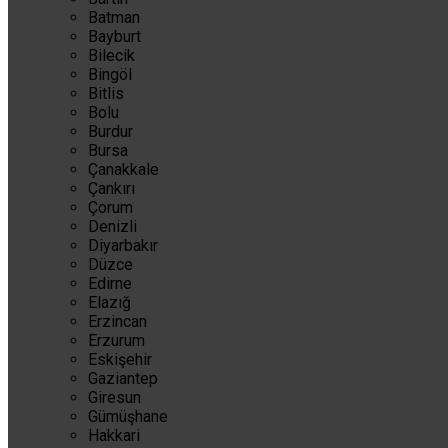
Batman
Bayburt
Bilecik
Bingöl
Bitlis
Bolu
Burdur
Bursa
Çanakkale
Çankırı
Çorum
Denizli
Diyarbakır
Düzce
Edirne
Elazığ
Erzincan
Erzurum
Eskişehir
Gaziantep
Giresun
Gümüşhane
Hakkari