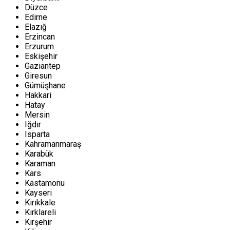
Düzce
Edirne
Elazığ
Erzincan
Erzurum
Eskişehir
Gaziantep
Giresun
Gümüşhane
Hakkari
Hatay
Mersin
Iğdır
Isparta
Kahramanmaraş
Karabük
Karaman
Kars
Kastamonu
Kayseri
Kırıkkale
Kırklareli
Kırşehir