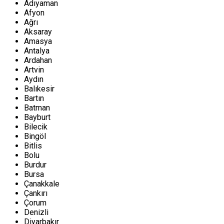
Adıyaman
Afyon
Ağrı
Aksaray
Amasya
Antalya
Ardahan
Artvin
Aydın
Balıkesir
Bartın
Batman
Bayburt
Bilecik
Bingöl
Bitlis
Bolu
Burdur
Bursa
Çanakkale
Çankırı
Çorum
Denizli
Diyarbakır