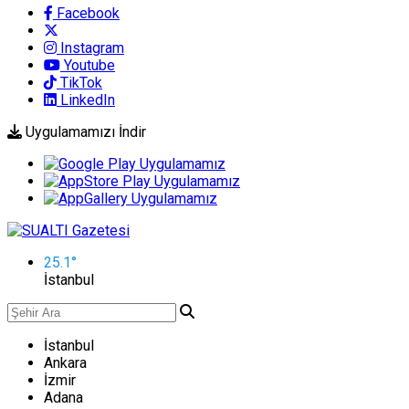
Facebook
Instagram
Youtube
TikTok
LinkedIn
Uygulamamızı İndir
25.1
°
İstanbul
İstanbul
Ankara
İzmir
Adana