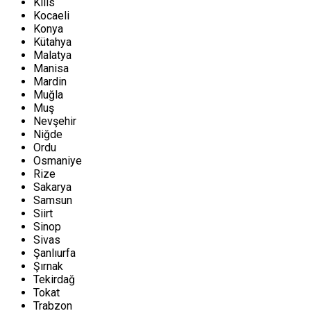
Kilis
Kocaeli
Konya
Kütahya
Malatya
Manisa
Mardin
Muğla
Muş
Nevşehir
Niğde
Ordu
Osmaniye
Rize
Sakarya
Samsun
Siirt
Sinop
Sivas
Şanlıurfa
Şırnak
Tekirdağ
Tokat
Trabzon