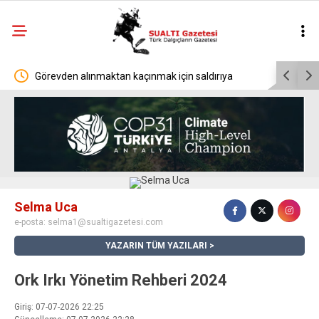
lıyı
Görevden alınmaktan kaçınmak için saldırıya
El Niño, sı
geçmek
Selma Uca
e-posta:
selma1@sualtigazetesi.com
YAZARIN TÜM YAZILARI
Ork Irkı Yönetim Rehberi 2024
Giriş: 07-07-2026 22:25