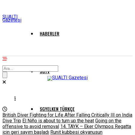
SUALTI
Gazetesi
HABERLER
SGTV
SGYELKEN TÜRKÇE
British Diver Fighting for Life After Falling Critically Ill on India
Dive Trip
El Niño is about to turn up the heat
Going on the
offensive to avoid removal
14. TAYK – Eker Olympos Regatta
için geri sayım başladı
Runit kubbesi okyanusun