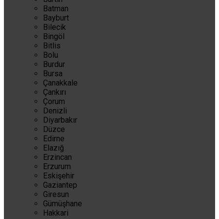
Batman
Bayburt
Bilecik
Bingöl
Bitlis
Bolu
Burdur
Bursa
Çanakkale
Çankırı
Çorum
Denizli
Diyarbakır
Düzce
Edirne
Elazığ
Erzincan
Erzurum
Eskişehir
Gaziantep
Giresun
Gümüşhane
Hakkari