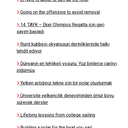
Nasıl denizci oldum? Neden
Going on the offensive to avoid removal
denizde solo kaldım? Denizcilik
hikayem.
14. TAYK – Eker Olympos Regatta için geri
sayım başladı
Bilal Karatas
Runit kubbesi okyanusun derinliklerinde halkı
MERİÇ KÖYATASI
Röportajı
tehdit ediyor
Dünyanın en tehlikeli yosunu: Yüz binlerce canlıyı
Ali Ethem Keskin
öldürmüş
Başarı Kesişimlerde Gizlidir -
ALİ ETHEM KESKİN
Yelken açtığınız tekne için bir polar oluşturmak
Üniversite yelkencilik deneyiminden ömür boyu
sürecek dersler
Dr. Elif Ozgur
İnsan Unutur, Deniz
Hatırlatır
Lifelong lessons from college sailing
Building a polar for the boat you sail