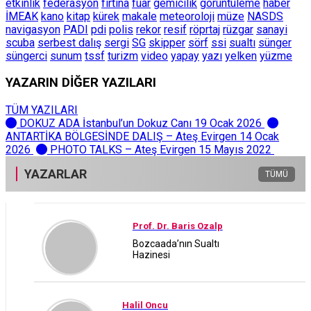
etkinlik
federasyon
fırtına
fuar
gemicilik
görüntüleme
haber
İMEAK
kano
kitap
kürek
makale
meteoroloji
müze
NASDS
navigasyon
PADI
pdi
polis
rekor
resif
röprtaj
rüzgar
sanayi
scuba
serbest dalış
sergi
SG
skipper
sörf
ssi
sualtı
sünger
süngerci
sunum
tssf
turizm
video
yapay
yazı
yelken
yüzme
YAZARIN DİĞER YAZILARI
TÜM YAZILARI
DOKUZ ADA İstanbul’un Dokuz Canı
19 Ocak 2026
ANTARTİKA BÖLGESİNDE DALIŞ – Ateş Evirgen
14 Ocak
2026
PHOTO TALKS – Ateş Evirgen
15 Mayıs 2022
YAZARLAR
TÜMÜ
Prof. Dr. Baris Ozalp
Bozcaada’nın Sualtı
Hazinesi
Halil Oncu