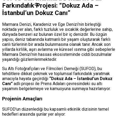
Farkındalık Projesi: “Dokuz Ada –
İstanbul’un Dokuz Canı”
Marmara Denizi, Karadeniz ve Ege Denizi’nin birleştiği
noktada yer alan, farklı tuzluluk ve sıcaklık değerlerine sahip,
dünyada benzeri az bulunan özel bir iç denizdir. Bu özgün
yapısı, deniz tabanında katmanlı bir yaşam oluşturarak farklı
canlı türlerinin bir arada bulunmasına olanak tanır. Ancak son
yıllarda kirlilik, aşırı avlanma ve küresel ısınma gibi sebeplerle
Marmara Denizi’nin hassas ekosisteminde ciddi bozulmalar
yaşandığı gözlemlenmektedir.
Su Altı Fotoğrafçıları ve Filmcileri Derneği (SUFOD), bu
tehditlere dikkat çekmek ve toplumsal farkındalık yaratmak
amacıyla hayata geçirdiği
“Dokuz Ada – İstanbul’un Dokuz
Canı”
adlı projesi ile Prens Adaları çevresindeki su altı
yaşamını belgelemeye ve kamuoyuna sunmaya hazırlanıyor.
Projenin Amaçları
SUFOD’un düzenlediği bu kapsamlı etkinlik dizisinin temel
hedefleri arasında şunlar yer alıyor: