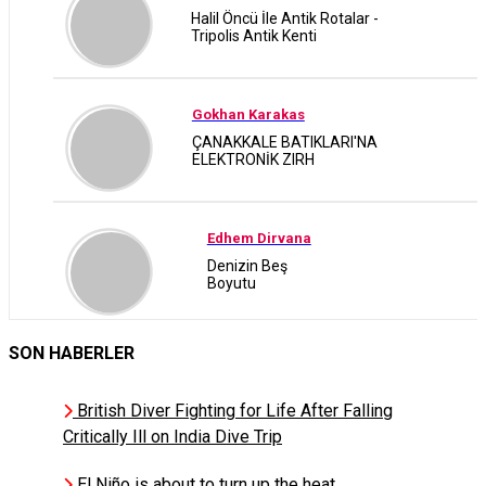
Halil Öncü İle Antik Rotalar -
Tripolis Antik Kenti
Gokhan Karakas
ÇANAKKALE BATIKLARI'NA
ELEKTRONİK ZIRH
Edhem Dirvana
Denizin Beş
Boyutu
SON HABERLER
Selma Uca
ORC Score Kullanıcı
Kılavuzu
British Diver Fighting for Life After Falling
Critically Ill on India Dive Trip
El Niño is about to turn up the heat
Omre Artemiz