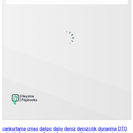
cankurtama
cmas
dalgıç
dalış
deniz
denizcilik
donanma
DTO