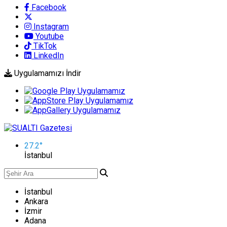
Facebook
Instagram
Youtube
TikTok
LinkedIn
Uygulamamızı İndir
27.2
°
İstanbul
İstanbul
Ankara
İzmir
Adana