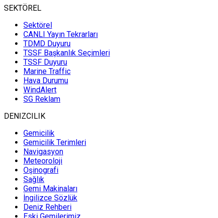
SEKTÖREL
Can Yucel
Sektörel
Tayfun Ahmet’in
CANLI Yayın Tekrarları
Zıpkını
TDMD Duyuru
TSSF Başkanlık Seçimleri
TSSF Duyuru
Marine Traffic
Barbaros Uzuner
Hava Durumu
The Bodrum Cup Kurucusu
WindAlert
ERMAN ARAS
SG Reklam
DENIZCILIK
Ali Bozoglu
Gemicilik
Gemicilik Terimleri
D.B. DENİZ NAKLİYATI
T.A.Ş.
Navigasyon
Meteoroloji
Oşinografi
Sağlık
Ates Evirgen
Gemi Makinaları
İngilizce Sözlük
DOKUZ ADA İstanbul'un
Dokuz Canı
Deniz Rehberi
Eski Gemilerimiz