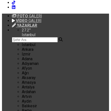
FOTO
GALERİ
VİDEO
GALERİ
YAZARLAR
27.2
°
İstanbul
İstanbul
Ankara
İzmir
Adana
Adıyaman
Afyon
Ağrı
Aksaray
Amasya
Antalya
Ardahan
Artvin
Aydın
Balıkesir
Bartın