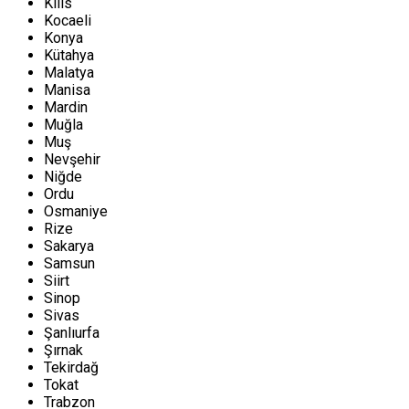
Kilis
Kocaeli
Konya
Kütahya
Malatya
Manisa
Mardin
Muğla
Muş
Nevşehir
Niğde
Ordu
Osmaniye
Rize
Sakarya
Samsun
Siirt
Sinop
Sivas
Şanlıurfa
Şırnak
Tekirdağ
Tokat
Trabzon