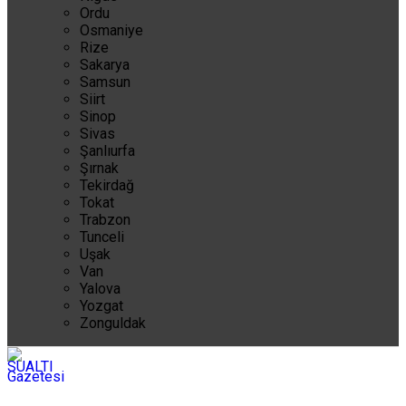
Ordu
Osmaniye
Rize
Sakarya
Samsun
Siirt
Sinop
Sivas
Şanlıurfa
Şırnak
Tekirdağ
Tokat
Trabzon
Tunceli
Uşak
Van
Yalova
Yozgat
Zonguldak