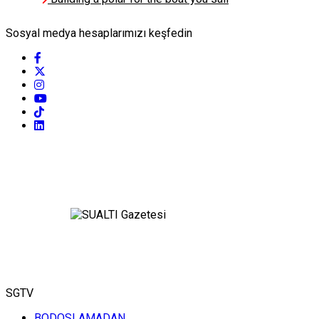
Mehmet Avadan
Sosyal medya hesaplarımızı keşfedin
Dalış Asistanlığı Zor
İştir
Kismet Deniz Boro
Sadun Boro Rotasında Deniz
ve Sanat
Mert Gokalp
33 metrede bir organizma ile
karşılaştık
Savas Karakas
ÇAMURLU BÜK VE İN BÜKÜ
KOYLARINDA KIYI TEMİZLİĞİ
SGTV
BODOSLAMADAN