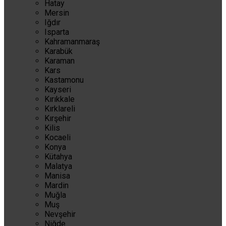
Hatay
Mersin
Iğdır
Isparta
Kahramanmaraş
Karabük
Karaman
Kars
Kastamonu
Kayseri
Kırıkkale
Kırklareli
Kırşehir
Kilis
Kocaeli
Konya
Kütahya
Malatya
Manisa
Mardin
Muğla
Muş
Nevşehir
Niğde