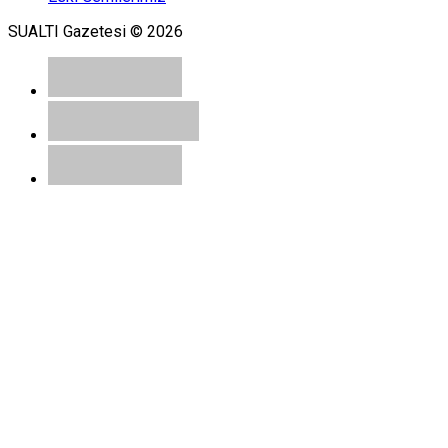
SUALTI Gazetesi © 2026
Muge Ataman
Struma Olayı ; Günah Keçisi
Türkiye!
Halil Ozsarac
Dünya Denizcilik Tarihi İle
Karşılaştırmalı Türk Denizcilik
Tarihi
Tolga Taymaz
7. Bozcaada Sualtı
Günleri
Tahsin Ceylan
Bodrum'un Derin
Mavisi