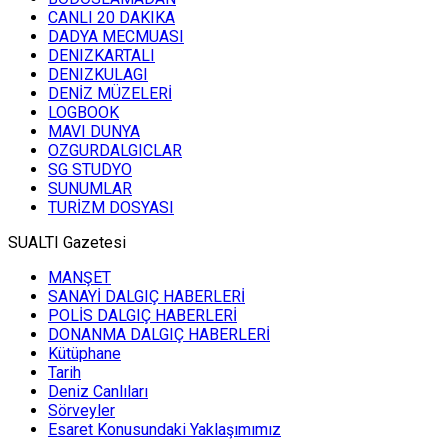
CANLI 20 DAKIKA
Ahmet
DADYA MECMUASI
Demiray
DENIZKARTALI
MAVI DUNYA
DENIZKULAGI
DENİZ MÜZELERİ
LOGBOOK
MAVI DUNYA
Mahmut Suner
OZGURDALGICLAR
SG STUDYO
55 metreye hava ile yapılan bir
mağara dalışı
SUNUMLAR
TURİZM DOSYASI
SUALTI Gazetesi
Hakki Yucel
MANŞET
TÜRK KIYI
SANAYİ DALGIÇ HABERLERİ
TEKNELERİ
POLİS DALGIÇ HABERLERİ
DONANMA DALGIÇ HABERLERİ
Kütüphane
Tarih
Bengiz Ozdereli
Deniz Canlıları
Recep Dönmez'i
Sörveyler
Uğurlarken
Esaret Konusundaki Yaklaşımımız