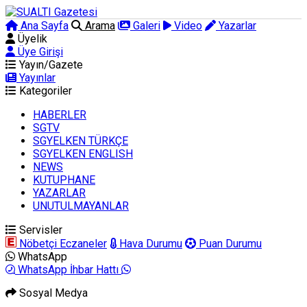
Ana Sayfa
Arama
Galeri
Video
Yazarlar
Üyelik
Üye Girişi
Yayın/Gazete
Yayınlar
Kategoriler
HABERLER
SGTV
SGYELKEN TÜRKÇE
SGYELKEN ENGLISH
NEWS
KUTUPHANE
YAZARLAR
UNUTULMAYANLAR
Servisler
Nöbetçi Eczaneler
Hava Durumu
Puan Durumu
WhatsApp
WhatsApp İhbar Hattı
Sosyal Medya