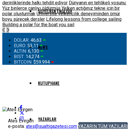
derinliklerinde halkı tehdit ediyor
Dünyanın en tehlikeli yosunu:
Yüz binlerce canlıyı öldürmüş
Yelken açtığınız tekne için bir
SGYELKEN ENGLISH
polar oluşturmak
Üniversite yelkencilik deneyiminden ömür
boyu sürecek dersler
Lifelong lessons from college sailing
Building a polar for the boat you sail
DOLAR:
46,63
EURO:
53,11
NEWS
ALTIN:
6,130
BIST:
14,274
BITCOIN:
$59.994
KUTUPHANE
YAZARLAR
Ates Evirgen
e-posta:
ates@sualtigazetesi.com
YAZARIN TÜM YAZILARI