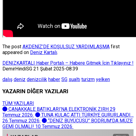
The post
AKDENİZ’DE KOŞULSUZ YARDIMLAŞMA
first
appeared on
Deniz Kartalı
.
DENIZKARTALI Haber Portalı – Habere Gitmek İçin Tıklayınız !
DemirHindiSG 21 Şubat 2025-08:39
dalış
deniz
denizcilik
haber
SG
sualtı
turizm
yelken
YAZARIN DİĞER YAZILARI
TÜM YAZILARI
ÇANAKKALE BATIKLARI’NA ELEKTRONİK ZIRH
29
Temmuz 2026
TUNA KULAÇ ATTI TÜRKİYE GURURLANDI…
26 Temmuz 2026
“DENİZ BÜYÜCÜSÜ” BODRUM’DA MÜZE
GEMİ OLMALI!
10 Temmuz 2026