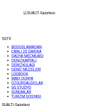
Mert Gokalp
33 metrede bir organizma ile
karşılaştık
Savas Karakas
ÇAMURLU BÜK VE İN BÜKÜ
KOYLARINDA KIYI TEMİZLİĞİ
SGTV
BODOSLAMADAN
CANLI 20 DAKIKA
Ahmet
DADYA MECMUASI
Demiray
DENIZKARTALI
MAVI DUNYA
DENIZKULAGI
DENİZ MÜZELERİ
LOGBOOK
MAVI DUNYA
Mahmut Suner
OZGURDALGICLAR
SG STUDYO
55 metreye hava ile yapılan bir
mağara dalışı
SUNUMLAR
TURİZM DOSYASI
SUALTI Gazetesi