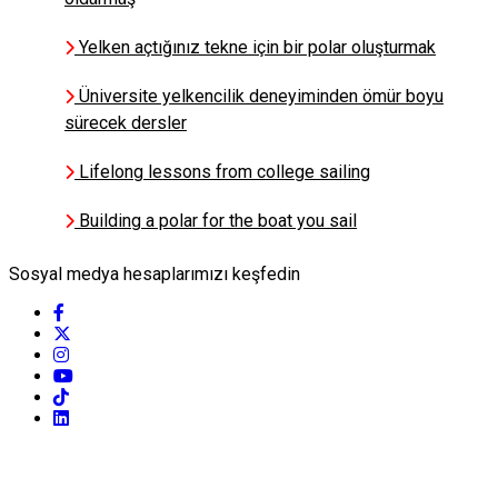
Başarı Kesişimlerde Gizlidir -
ALİ ETHEM KESKİN
Yelken açtığınız tekne için bir polar oluşturmak
Üniversite yelkencilik deneyiminden ömür boyu
sürecek dersler
Dr. Elif Ozgur
İnsan Unutur, Deniz
Hatırlatır
Lifelong lessons from college sailing
Building a polar for the boat you sail
Mehmet Avadan
Sosyal medya hesaplarımızı keşfedin
Dalış Asistanlığı Zor
İştir
Kismet Deniz Boro
Sadun Boro Rotasında Deniz
ve Sanat