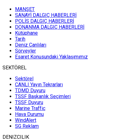
Hakki Yucel
MANŞET
TÜRK KIYI
SANAYİ DALGIÇ HABERLERİ
TEKNELERİ
POLİS DALGIÇ HABERLERİ
DONANMA DALGIÇ HABERLERİ
Kütüphane
Tarih
Bengiz Ozdereli
Deniz Canlıları
Recep Dönmez'i
Sörveyler
Uğurlarken
Esaret Konusundaki Yaklaşımımız
SEKTÖREL
Can Yucel
Sektörel
Tayfun Ahmet’in
CANLI Yayın Tekrarları
Zıpkını
TDMD Duyuru
TSSF Başkanlık Seçimleri
TSSF Duyuru
Marine Traffic
Barbaros Uzuner
Hava Durumu
The Bodrum Cup Kurucusu
WindAlert
ERMAN ARAS
SG Reklam
DENIZCILIK