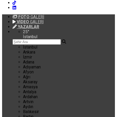
FOTO
GALERİ
VİDEO
GALERİ
YAZARLAR
25
°
İstanbul
İstanbul
Ankara
İzmir
Adana
Adıyaman
Afyon
Ağrı
Aksaray
Amasya
Antalya
Ardahan
Artvin
Aydın
Balıkesir
Bartın