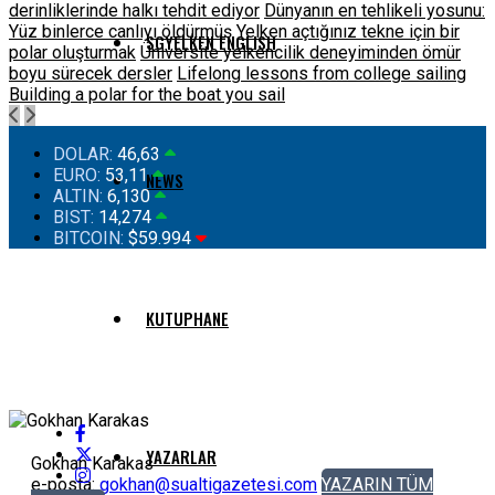
derinliklerinde halkı tehdit ediyor
Dünyanın en tehlikeli yosunu:
Yüz binlerce canlıyı öldürmüş
Yelken açtığınız tekne için bir
SGYELKEN ENGLISH
polar oluşturmak
Üniversite yelkencilik deneyiminden ömür
boyu sürecek dersler
Lifelong lessons from college sailing
Building a polar for the boat you sail
DOLAR:
46,63
EURO:
53,11
NEWS
ALTIN:
6,130
BIST:
14,274
BITCOIN:
$59.994
KUTUPHANE
YAZARLAR
Gokhan Karakas
e-posta:
gokhan@sualtigazetesi.com
YAZARIN TÜM