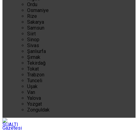
Ordu
Osmaniye
Rize
Sakarya
Samsun
Siirt
Sinop
Sivas
Şanlıurfa
Şırnak
Tekirdağ
Tokat
Trabzon
Tunceli
Uşak
Van
Yalova
Yozgat
Zonguldak