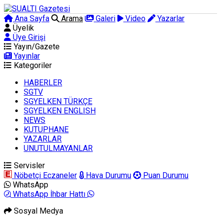
Ana Sayfa
Arama
Galeri
Video
Yazarlar
Üyelik
Üye Girişi
Yayın/Gazete
Yayınlar
Kategoriler
HABERLER
SGTV
SGYELKEN TÜRKÇE
SGYELKEN ENGLISH
NEWS
KUTUPHANE
YAZARLAR
UNUTULMAYANLAR
Servisler
Nöbetçi Eczaneler
Hava Durumu
Puan Durumu
WhatsApp
WhatsApp İhbar Hattı
Sosyal Medya