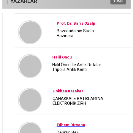
YAZARLAR
TÜMÜ
Prof. Dr. Baris Ozalp
Bozcaada’nın Sualtı
Hazinesi
Halil Oncu
Halil Öncü İle Antik Rotalar -
Tripolis Antik Kenti
Gokhan Karakas
ÇANAKKALE BATIKLARI'NA
ELEKTRONİK ZIRH
Edhem Dirvana
Denizin Beş