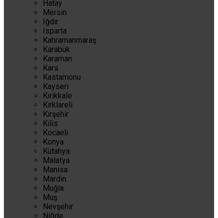
Hatay
Mersin
Iğdır
Isparta
Kahramanmaraş
Karabük
Karaman
Kars
Kastamonu
Kayseri
Kırıkkale
Kırklareli
Kırşehir
Kilis
Kocaeli
Konya
Kütahya
Malatya
Manisa
Mardin
Muğla
Muş
Nevşehir
Niğde