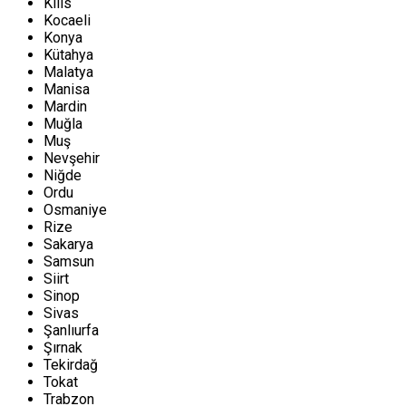
Kilis
Kocaeli
Konya
Kütahya
Malatya
Manisa
Mardin
Muğla
Muş
Nevşehir
Niğde
Ordu
Osmaniye
Rize
Sakarya
Samsun
Siirt
Sinop
Sivas
Şanlıurfa
Şırnak
Tekirdağ
Tokat
Trabzon