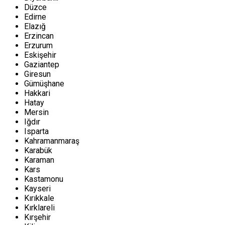
Düzce
Edirne
Elazığ
Erzincan
Erzurum
Eskişehir
Gaziantep
Giresun
Gümüşhane
Hakkari
Hatay
Mersin
Iğdır
Isparta
Kahramanmaraş
Karabük
Karaman
Kars
Kastamonu
Kayseri
Kırıkkale
Kırklareli
Kırşehir