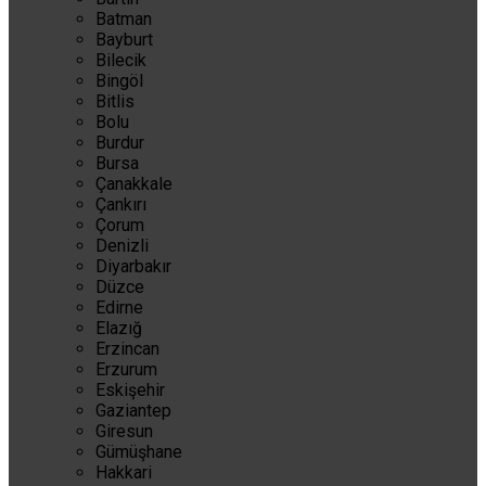
Batman
Bayburt
Bilecik
Bingöl
Bitlis
Bolu
Burdur
Bursa
Çanakkale
Çankırı
Çorum
Denizli
Diyarbakır
Düzce
Edirne
Elazığ
Erzincan
Erzurum
Eskişehir
Gaziantep
Giresun
Gümüşhane
Hakkari