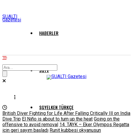
SUALTI
Gazetesi
HABERLER
SGTV
SGYELKEN TÜRKÇE
British Diver Fighting for Life After Falling Critically Ill on India
Dive Trip
El Niño is about to turn up the heat
Going on the
offensive to avoid removal
14. TAYK – Eker Olympos Regatta
için geri sayım başladı
Runit kubbesi okyanusun