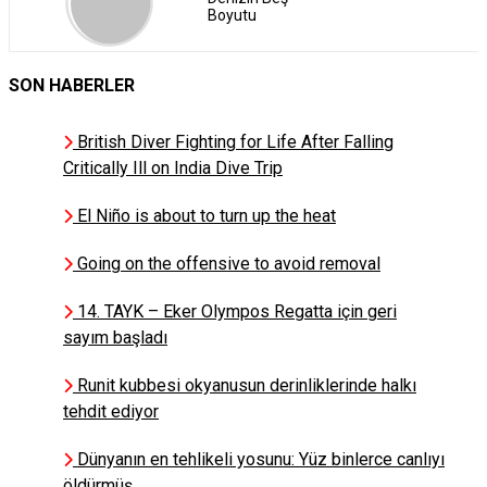
Boyutu
SON HABERLER
Selma Uca
ORC Score Kullanıcı
Kılavuzu
British Diver Fighting for Life After Falling
Critically Ill on India Dive Trip
El Niño is about to turn up the heat
Omre Artemiz
Nasıl denizci oldum? Neden
Going on the offensive to avoid removal
denizde solo kaldım? Denizcilik
hikayem.
14. TAYK – Eker Olympos Regatta için geri
sayım başladı
Bilal Karatas
Runit kubbesi okyanusun derinliklerinde halkı
MERİÇ KÖYATASI
Röportajı
tehdit ediyor
Dünyanın en tehlikeli yosunu: Yüz binlerce canlıyı
Ali Ethem Keskin
öldürmüş