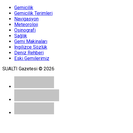
Ali Bozoglu
Gemicilik
Gemicilik Terimleri
D.B. DENİZ NAKLİYATI
T.A.Ş.
Navigasyon
Meteoroloji
Oşinografi
Sağlık
Ates Evirgen
Gemi Makinaları
İngilizce Sözlük
DOKUZ ADA İstanbul'un
Dokuz Canı
Deniz Rehberi
Eski Gemilerimiz
SUALTI Gazetesi © 2026
Muge Ataman
Struma Olayı ; Günah Keçisi
Türkiye!
Halil Ozsarac
Dünya Denizcilik Tarihi İle
Karşılaştırmalı Türk Denizcilik
Tarihi