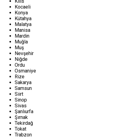
Kilis
Kocaeli
Konya
Kütahya
Malatya
Manisa
Mardin
Muğla
Muş
Nevşehir
Niğde
Ordu
Osmaniye
Rize
Sakarya
Samsun
Siirt
Sinop
Sivas
Şanlıurfa
Şırnak
Tekirdağ
Tokat
Trabzon