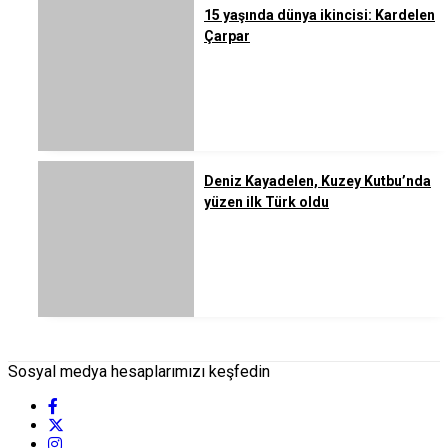
15 yaşında dünya ikincisi: Kardelen
Çarpar
Deniz Kayadelen, Kuzey Kutbu’nda
yüzen ilk Türk oldu
Sosyal medya hesaplarımızı keşfedin