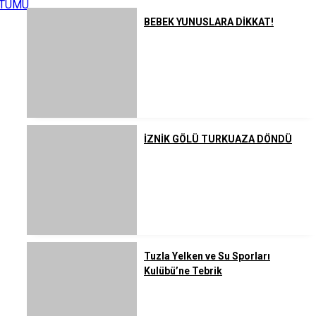
TÜMÜ
BEBEK YUNUSLARA DİKKAT!
İZNİK GÖLÜ TURKUAZA DÖNDÜ
Tuzla Yelken ve Su Sporları
Kulübü’ne Tebrik