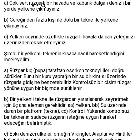
a) Çok sert rüzgarlı bir havada ve kabarık dalgalı denizli bir
yerde yelkene çıkmayınız.
b) Gereğinden fazla kişi ile dolu bir tekne ile yelkene
çıkmayınız.
c) Yelken seyrinde özellikle rüzgarlı havalarda can yeleğinizi
üzerinizden eksik etmeyiniz.
Şimdi bir yelkenli teknenin kısaca nasıl hareketlendiğini
inceleyelim.
a) Rüzgar kıç (pupa) taraftan eserken tekneyi ileri doğru
sürükler. Bunu bir kuru yaprağın bir su birikintisi üzerinde
rüzgarla gidişine benzetebiliriz.Kontrolsüz bir cisim rüzgar
yönüne uygun bir biçimde sürüklenir.
b) Bir yelkenli tekne ile rüzgardan yararlanarak seyretmek
için üç ana eleman gereklidir: aa) Yelken, bb) Su üzerinde
duran bir platform (tekne), cc) Kontrol. Yukarıda kontrolsüz
bir teknenin sadece rüzgarın isteğine uygun hareket
edeceğini belirtmiştik.
c) Eski denizci ülkeler, örneğin Vikingler, Araplar ve Hintliler
kullandıkları randa yelkenlerin kontrolünü sağlamak için