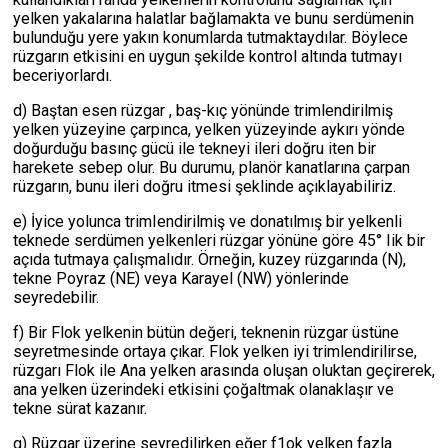
yelken yakalarına halatlar bağlamakta ve bunu serdümenin
bulunduğu yere yakın konumlarda tutmaktaydılar. Böylece
rüzgarın etkisini en uygun şekilde kontrol altında tutmayı
beceriyorlardı.
d) Baştan esen rüzgar , baş-kıç yönünde trimlendirilmiş
yelken yüzeyine çarpınca, yelken yüzeyinde aykırı yönde
doğurduğu basınç gücü ile tekneyi ileri doğru iten bir
harekete sebep olur. Bu durumu, planör kanatlarına çarpan
rüzgarın, bunu ileri doğru itmesi şeklinde açıklayabiliriz.
e) İyice yolunca trimIendirilmiş ve donatılmış bir yelkenli
teknede serdümen yelkenleri rüzgar yönüne göre 45° Iik bir
açıda tutmaya çalışmalıdır. Örneğin, kuzey rüzgarında (N),
tekne Poyraz (NE) veya Karayel (NW) yönlerinde
seyredebilir.
f) Bir Flok yelkenin bütün değeri, teknenin rüzgar üstüne
seyretmesinde ortaya çıkar. Flok yelken iyi trimlendirilirse,
rüzgarı Flok ile Ana yelken arasında oluşan oluktan geçirerek,
ana yelken üzerindeki etkisini çoğaltmak olanaklaşır ve
tekne sürat kazanır.
g) Rüzgar üzerine seyredilirken eğer f1ok yelken fazla