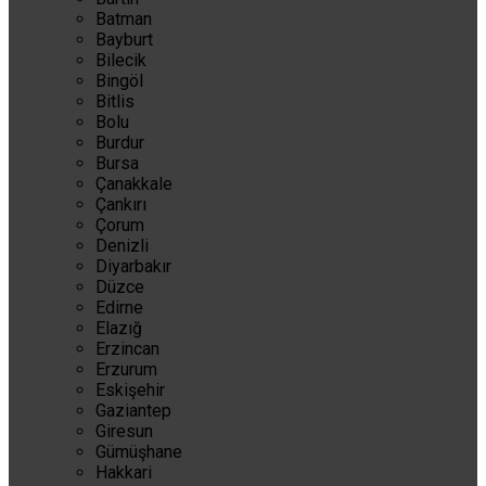
Batman
Bayburt
Bilecik
Bingöl
Bitlis
Bolu
Burdur
Bursa
Çanakkale
Çankırı
Çorum
Denizli
Diyarbakır
Düzce
Edirne
Elazığ
Erzincan
Erzurum
Eskişehir
Gaziantep
Giresun
Gümüşhane
Hakkari