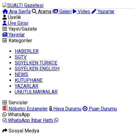
Ana Sayfa
Arama
Galeri
Video
Yazarlar
Üyelik
Üye Girişi
Yayın/Gazete
Yayınlar
Kategoriler
HABERLER
SGTV
SGYELKEN TÜRKÇE
SGYELKEN ENGLISH
NEWS
KUTUPHANE
YAZARLAR
UNUTULMAYANLAR
Servisler
Nöbetçi Eczaneler
Hava Durumu
Puan Durumu
WhatsApp
WhatsApp İhbar Hattı
Sosyal Medya