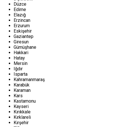
Düzce
Edirne
Elazığ
Erzincan
Erzurum
Eskişehir
Gaziantep
Giresun
Gümüşhane
Hakkari
Hatay
Mersin
Iğdır
Isparta
Kahramanmaraş
Karabük
Karaman
Kars
Kastamonu
Kayseri
Kırıkkale
Kırklareli
Kırşehir