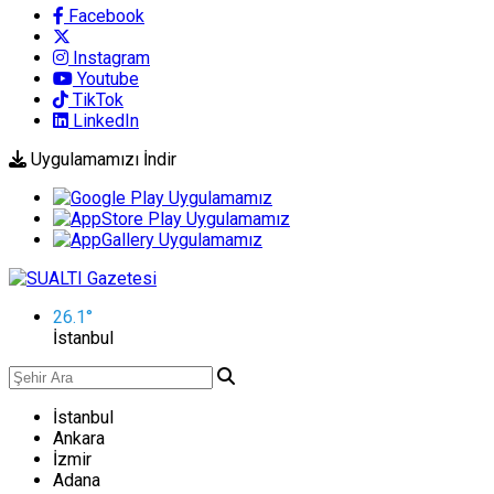
Facebook
Instagram
Youtube
TikTok
LinkedIn
Uygulamamızı İndir
26.1
°
İstanbul
İstanbul
Ankara
İzmir
Adana