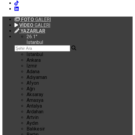
FOTO
GALERİ
VİDEO
GALERİ
YAZARLAR
26.1
°
İstanbul
İstanbul
Ankara
İzmir
Adana
Adıyaman
Afyon
Ağrı
Aksaray
Amasya
Antalya
Ardahan
Artvin
Aydın
Balıkesir
Bartın