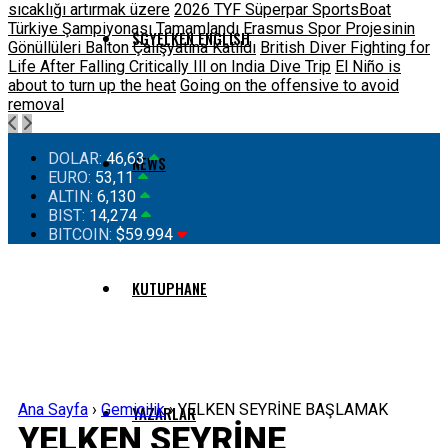
sıcaklığı artırmak üzere
2026 TYF Süperpar SportsBoat
Türkiye Şampiyonası Tamamlandı
Erasmus Spor Projesinin
SGYELKEN ENGLISH
Gönüllüleri Balton Çalışyatına Katıldı
British Diver Fighting for
Life After Falling Critically Ill on India Dive Trip
El Niño is
about to turn up the heat
Going on the offensive to avoid
removal
DOLAR:
46,63
NEWS
EURO:
53,11
ALTIN:
6,130
BIST:
14,274
BITCOIN:
$59.994
KUTUPHANE
Ana Sayfa
›
Gemicilik
›
YELKEN SEYRİNE BAŞLAMAK
YAZARLAR
YELKEN SEYRİNE