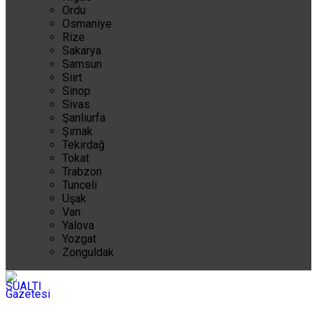
Ordu
Osmaniye
Rize
Sakarya
Samsun
Siirt
Sinop
Sivas
Şanlıurfa
Şırnak
Tekirdağ
Tokat
Trabzon
Tunceli
Uşak
Van
Yalova
Yozgat
Zonguldak