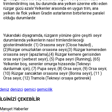
trimlendirilmiş ise, bu durumda ana yelken üzerine etki eden
rüzgar gücü azalır.Yelkenler arasında en uygun trim, ana
yelken ile flok yelken Gradin astarlarının birbirlerine paralel
olduğu durumlardır.
Yukarıdaki diyagramda, rüzgarın yönüne göre çeşitli seyir
durumlarında yelkenlerin nasıl trimlendirileceği
gösterilmektedir. (1) Orsasına seyir (Close hauled) ,
(2)Rüzgar omuzluktan orsasına seyir,(3) Rüzgar kemereden
orsasına seyir (apazlama),(4) Rüzgar kemere gerisinden
orsa seyir (serbest seyir), (5) Pupa seyri (Running), (65)
Yelkenler boş, serenler omurga hizasında (Tekneyi
durdurmak için), (7) Pupa seyir, (8) Orsa seyir, (9) Orsa seyir,
(10) Rüzgar sancaktan orsasına seyir (Borina seyir), (11 )
Orsa seyir, (12) Tramola (Tekneyi orsaya getirerek)
deniz
denizci
gemici
gemicilik
İLGİNİZİ
ÇEKEBİLİR
Manşet Haberler