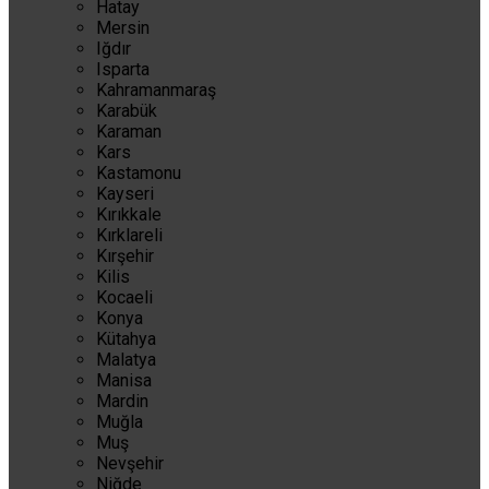
Hatay
Mersin
Iğdır
Isparta
Kahramanmaraş
Karabük
Karaman
Kars
Kastamonu
Kayseri
Kırıkkale
Kırklareli
Kırşehir
Kilis
Kocaeli
Konya
Kütahya
Malatya
Manisa
Mardin
Muğla
Muş
Nevşehir
Niğde