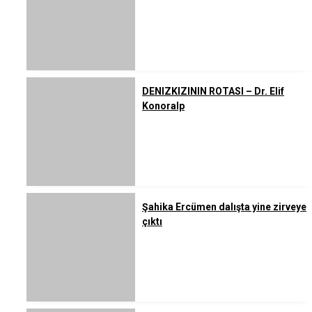
DENIZKIZININ ROTASI – Dr. Elif
Konoralp
Şahika Ercümen dalışta yine zirveye
çıktı