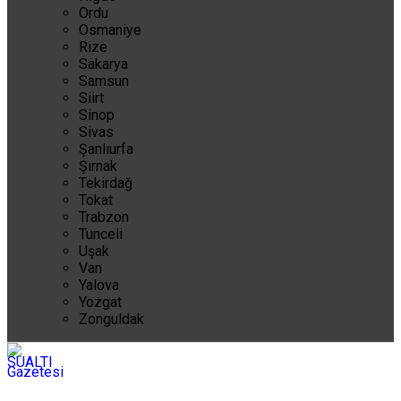
Ordu
Osmaniye
Rize
Sakarya
Samsun
Siirt
Sinop
Sivas
Şanlıurfa
Şırnak
Tekirdağ
Tokat
Trabzon
Tunceli
Uşak
Van
Yalova
Yozgat
Zonguldak