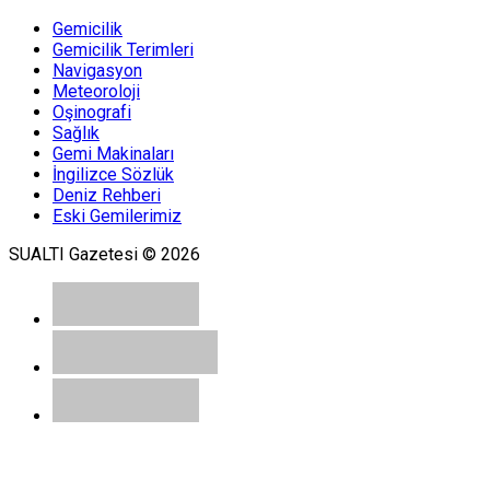
Gemicilik
Gemicilik Terimleri
Navigasyon
Ali Bozoglu
Meteoroloji
D.B. DENİZ NAKLİYATI
Oşinografi
T.A.Ş.
Sağlık
Gemi Makinaları
İngilizce Sözlük
Deniz Rehberi
Ates Evirgen
Eski Gemilerimiz
DOKUZ ADA İstanbul'un
Dokuz Canı
SUALTI Gazetesi © 2026
Muge Ataman
Struma Olayı ; Günah Keçisi
Türkiye!
Halil Ozsarac
Dünya Denizcilik Tarihi İle