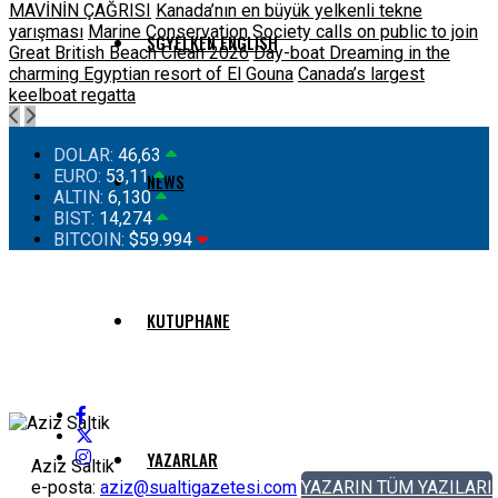
MAVİNİN ÇAĞRISI
Kanada’nın en büyük yelkenli tekne
yarışması
Marine Conservation Society calls on public to join
SGYELKEN ENGLISH
Great British Beach Clean 2026
Day-boat Dreaming in the
charming Egyptian resort of El Gouna
Canada’s largest
keelboat regatta
DOLAR:
46,63
EURO:
53,11
NEWS
ALTIN:
6,130
BIST:
14,274
BITCOIN:
$59.994
KUTUPHANE
YAZARLAR
Aziz Saltik
e-posta:
aziz@sualtigazetesi.com
YAZARIN TÜM YAZILARI