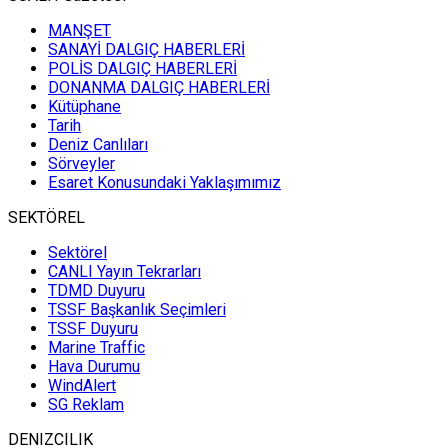
MANŞET
SANAYİ DALGIÇ HABERLERİ
Hakki Yucel
POLİS DALGIÇ HABERLERİ
TÜRK KIYI
DONANMA DALGIÇ HABERLERİ
TEKNELERİ
Kütüphane
Tarih
Deniz Canlıları
Sörveyler
Bengiz Ozdereli
Esaret Konusundaki Yaklaşımımız
Recep Dönmez'i
Uğurlarken
SEKTÖREL
Sektörel
CANLI Yayın Tekrarları
Can Yucel
TDMD Duyuru
TSSF Başkanlık Seçimleri
Tayfun Ahmet’in
TSSF Duyuru
Zıpkını
Marine Traffic
Hava Durumu
WindAlert
Barbaros Uzuner
SG Reklam
The Bodrum Cup Kurucusu
DENIZCILIK
ERMAN ARAS