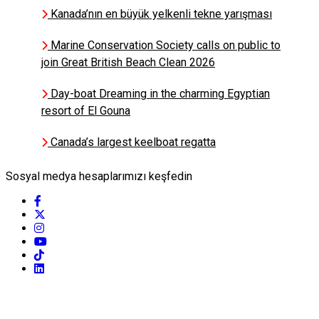
Kanada’nın en büyük yelkenli tekne yarışması
Ali Ethem Keskin
Marine Conservation Society calls on public to
Başarı Kesişimlerde Gizlidir -
join Great British Beach Clean 2026
ALİ ETHEM KESKİN
Day-boat Dreaming in the charming Egyptian
resort of El Gouna
Dr. Elif Ozgur
İnsan Unutur, Deniz
Canada’s largest keelboat regatta
Hatırlatır
Sosyal medya hesaplarımızı keşfedin
Mehmet Avadan
Dalış Asistanlığı Zor
İştir
Kismet Deniz Boro
Sadun Boro Rotasında Deniz
ve Sanat