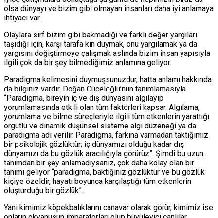
olsa dünyayı ve bizim gibi olmayan insanları daha iyi anlamaya
ihtiyacı var.
Olaylara sırf bizim gibi bakmadığı ve farklı değer yargıları
taşıdığı için, karşı tarafa kin duymak, onu yargılamak ya da
yargısını değiştirmeye çalışmak aslında bizim insan yapısıyla
ilgili çok da bir şey bilmediğimiz anlamına geliyor.
Paradigma kelimesini duymuşsunuzdur, hatta anlamı hakkında
da bilginiz vardır. Doğan Cüceloğlu’nun tanımlamasıyla
“Paradigma, bireyin iç ve dış dünyasını algılayıp
yorumlamasında etkili olan tüm faktörleri kapsar. Algılama,
yorumlama ve bilme süreçleriyle ilgili tüm etkenlerin yarattığı
örgütlü ve dinamik düşünsel sisteme algı düzeneği ya da
paradigma adı verilir. Paradigma, farkına varmadan taktığımız
bir psikolojik gözlüktür; iç dünyamızı olduğu kadar dış
dünyamızı da bu gözlük aracılığıyla görürüz”. Şimdi bu uzun
tanımdan bir şey anlamadıysanız, çok daha kolay olan bir
tanımı geliyor “paradigma, baktığınız gözlüktür ve bu gözlük
kişiye özeldir, hayatı boyunca karşılaştığı tüm etkenlerin
oluşturduğu bir gözlük”.
Yani kimimiz köpekbalıklarını canavar olarak görür, kimimiz ise
onların okyanusun imparatorları olup büyüleyici canlılar