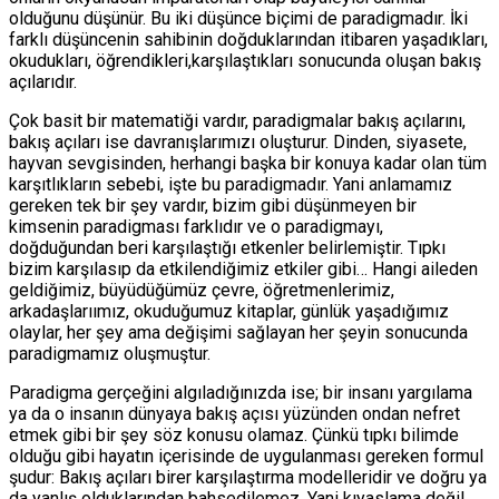
olduğunu düşünür. Bu iki düşünce biçimi de paradigmadır. İki
farklı düşüncenin sahibinin doğduklarından itibaren yaşadıkları,
okudukları, öğrendikleri,karşılaştıkları sonucunda oluşan bakış
açılarıdır.
Çok basit bir matematiği vardır, paradigmalar bakış açılarını,
bakış açıları ise davranışlarımızı oluşturur. Dinden, siyasete,
hayvan sevgisinden, herhangi başka bir konuya kadar olan tüm
karşıtlıkların sebebi, işte bu paradigmadır. Yani anlamamız
gereken tek bir şey vardır, bizim gibi düşünmeyen bir
kimsenin paradigması farklıdır ve o paradigmayı,
doğduğundan beri karşılaştığı etkenler belirlemiştir. Tıpkı
bizim karşılasıp da etkilendiğimiz etkiler gibi… Hangi aileden
geldiğimiz, büyüdüğümüz çevre, öğretmenlerimiz,
arkadaşlarıımız, okuduğumuz kitaplar, günlük yaşadığımız
olaylar, her şey ama değişimi sağlayan her şeyin sonucunda
paradigmamız oluşmuştur.
Paradigma gerçeğini algıladığınızda ise; bir insanı yargılama
ya da o insanın dünyaya bakış açısı yüzünden ondan nefret
etmek gibi bir şey söz konusu olamaz. Çünkü tıpkı bilimde
olduğu gibi hayatın içerisinde de uygulanması gereken formul
şudur: Bakış açıları birer karşılaştırma modelleridir ve doğru ya
da yanlış olduklarından bahsedilemez. Yani kıyaslama değil,