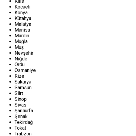
Kilis
Kocaeli
Konya
Kütahya
Malatya
Manisa
Mardin
Muğla
Muş
Nevşehir
Niğde
Ordu
Osmaniye
Rize
Sakarya
Samsun
Siirt
Sinop
Sivas
Şanlıurfa
Şırnak
Tekirdağ
Tokat
Trabzon