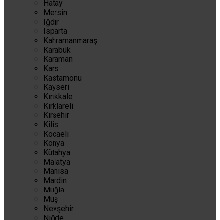
Hatay
Mersin
Iğdır
Isparta
Kahramanmaraş
Karabük
Karaman
Kars
Kastamonu
Kayseri
Kırıkkale
Kırklareli
Kırşehir
Kilis
Kocaeli
Konya
Kütahya
Malatya
Manisa
Mardin
Muğla
Muş
Nevşehir
Niğde