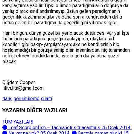
karşılaştırma yapılır. Tıpkı bilimde paradigmaların doğru ya da
yanlış olarak sınıflandırılmayıp, üstün gelen paradigmanın
geçerlilik kazanması gibi ve daha sonra kendisinden daha
üstün gelen bir paradigma ile geçerliliğini yitirmesi gibi…
Hani bir gün, dünya güzel bir yer olacak düşüncesi var ya! İşte
insanların paradigma gerçeğini anlayıp da, olaylara sırf
kendileri gibi bakıp-yargılamayan; aksine kendilerinin hiç
hoşlanmadığı bir görüşe sahip olan insanlardan, hiç tanımadan
nefret etmeyi durduklarında, işte o gün dünya daha güzel
olacak.
Çiğdem Cooper
lilith.lita@gmail.com
dalış
görüntüleme
sualtı
YAZARIN DİĞER YAZILARI
TÜM YAZILARI
Leaf Scorpionfish – Taenianotus triacanthus
26 Ocak 2014
Ne var ne yok?
05 Ocak 2014
Geçmiş zaman olur ki
15