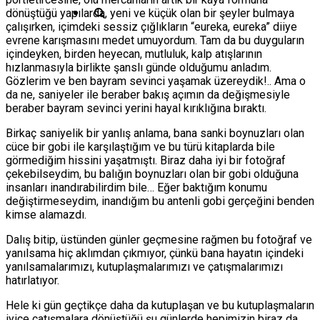
dönüştüğü yapılarda, yeni ve küçük olan bir şeyler bulmaya
çalışırken, içimdeki sessiz çığlıkların “eureka, eureka” diiye
evrene karışmasını medet umuyordum. Tam da bu duyguların
içindeyken, birden heyecan, mutluluk, kalp atışlarının
hızlanmasıyla birlikte şanslı günde olduğumu anladım.
Gözlerim ve ben bayram sevinci yaşamak üzereydik!.. Ama o
da ne, saniyeler ile beraber bakış açımın da değişmesiyle
beraber bayram sevinci yerini hayal kırıklığına bıraktı.
Birkaç saniyelik bir yanlış anlama, bana sanki boynuzları olan
cüce bir gobi ile karşılaştığım ve bu türü kitaplarda bile
görmediğim hissini yaşatmıştı. Biraz daha iyi bir fotoğraf
çekebilseydim, bu balığın boynuzları olan bir gobi olduğuna
insanları inandırabilirdim bile… Eğer baktığım konumu
değiştirmeseydim, inandığım bu antenli gobi gerçeğini benden
kimse alamazdı.
Dalış bitip, üstünden günler geçmesine rağmen bu fotoğraf ve
yanılsama hiç aklımdan çıkmıyor, çünkü bana hayatın içindeki
yanılsamalarımızı, kutuplaşmalarımızı ve çatışmalarımızı
hatırlatıyor.
Hele ki gün geçtikçe daha da kutuplaşan ve bu kutuplaşmaların
iyice çatışmalara dönüştüğü şu günlerde hepimizin biraz da