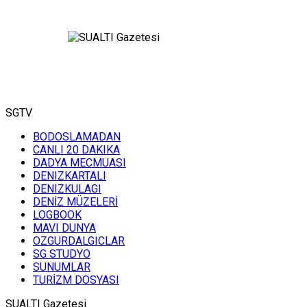
Mert Gokalp
33 metrede bir organizma ile
karşılaştık
SGTV
Savas Karakas
ÇAMURLU BÜK VE İN BÜKÜ
BODOSLAMADAN
KOYLARINDA KIYI TEMİZLİĞİ
CANLI 20 DAKIKA
DADYA MECMUASI
DENIZKARTALI
DENIZKULAGI
Ahmet
DENİZ MÜZELERİ
Demiray
LOGBOOK
MAVI DUNYA
MAVI DUNYA
OZGURDALGICLAR
SG STUDYO
SUNUMLAR
Mahmut Suner
TURİZM DOSYASI
55 metreye hava ile yapılan bir
mağara dalışı
SUALTI Gazetesi