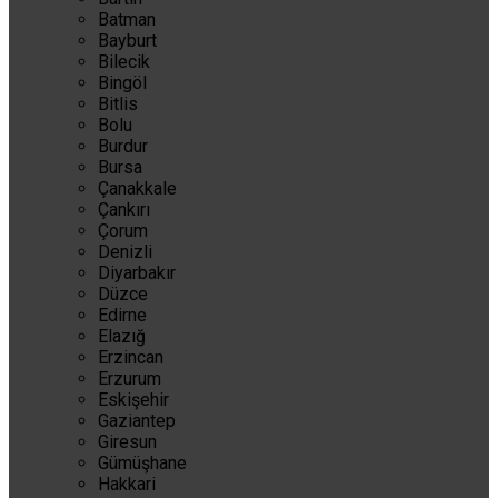
Batman
Bayburt
Bilecik
Bingöl
Bitlis
Bolu
Burdur
Bursa
Çanakkale
Çankırı
Çorum
Denizli
Diyarbakır
Düzce
Edirne
Elazığ
Erzincan
Erzurum
Eskişehir
Gaziantep
Giresun
Gümüşhane
Hakkari