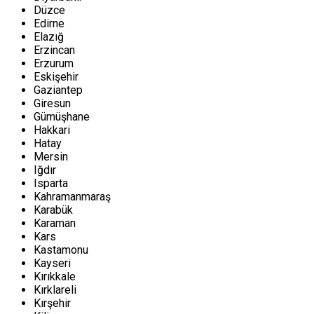
Düzce
Edirne
Elazığ
Erzincan
Erzurum
Eskişehir
Gaziantep
Giresun
Gümüşhane
Hakkari
Hatay
Mersin
Iğdır
Isparta
Kahramanmaraş
Karabük
Karaman
Kars
Kastamonu
Kayseri
Kırıkkale
Kırklareli
Kırşehir