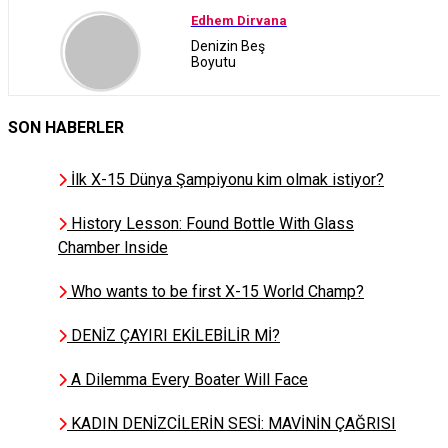
Edhem Dirvana
Denizin Beş
Boyutu
SON HABERLER
Selma Uca
ORC Score Kullanıcı
Kılavuzu
İlk X-15 Dünya Şampiyonu kim olmak istiyor?
History Lesson: Found Bottle With Glass
Chamber Inside
Omre Artemiz
Nasıl denizci oldum? Neden
Who wants to be first X-15 World Champ?
denizde solo kaldım? Denizcilik
hikayem.
DENİZ ÇAYIRI EKİLEBİLİR Mİ?
A Dilemma Every Boater Will Face
Bilal Karatas
MERİÇ KÖYATASI
Röportajı
KADIN DENİZCİLERİN SESİ: MAVİNİN ÇAĞRISI