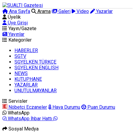
Ana Sayfa
Arama
Galeri
Video
Yazarlar
Üyelik
Üye Girişi
Yayın/Gazete
Yayınlar
Kategoriler
HABERLER
SGTV
SGYELKEN TÜRKÇE
SGYELKEN ENGLISH
NEWS
KUTUPHANE
YAZARLAR
UNUTULMAYANLAR
Servisler
Nöbetçi Eczaneler
Hava Durumu
Puan Durumu
WhatsApp
WhatsApp İhbar Hattı
Sosyal Medya