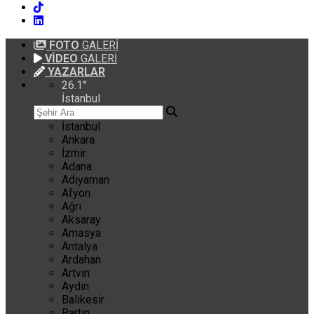
FOTO
GALERİ
VİDEO
GALERİ
YAZARLAR
26.1
°
İstanbul
İstanbul
Ankara
İzmir
Adana
Adıyaman
Afyon
Ağrı
Aksaray
Amasya
Antalya
Ardahan
Artvin
Aydın
Balıkesir
Bartın