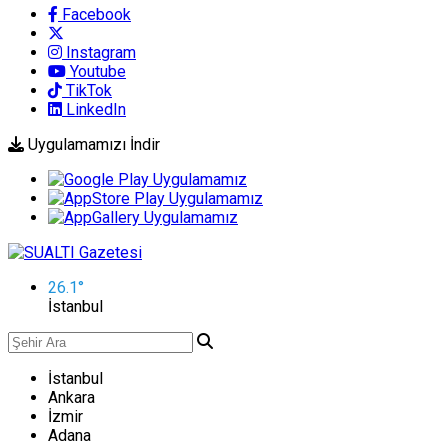
Facebook
Instagram
Youtube
TikTok
LinkedIn
Uygulamamızı İndir
26.1
°
İstanbul
İstanbul
Ankara
İzmir
Adana