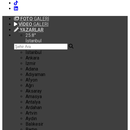
FOTO
GALERİ
VİDEO
GALERİ
YAZARLAR
25.8
°
İstanbul
İstanbul
Ankara
İzmir
Adana
Adıyaman
Afyon
Ağrı
Aksaray
Amasya
Antalya
Ardahan
Artvin
Aydın
Balıkesir
Bartın