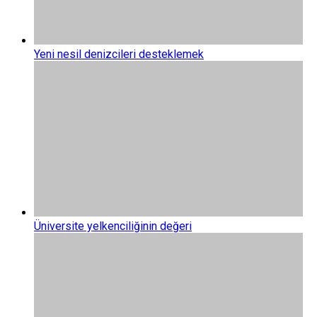
Yeni nesil denizcileri desteklemek
Üniversite yelkenciliğinin değeri