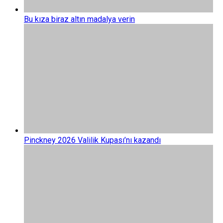
Bu kıza biraz altın madalya verin
UNUTULMAYANLAR
Pinckney 2026 Valilik Kupası’nı kazandı