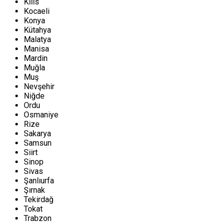
Kilis
Kocaeli
Konya
Kütahya
Malatya
Manisa
Mardin
Muğla
Muş
Nevşehir
Niğde
Ordu
Osmaniye
Rize
Sakarya
Samsun
Siirt
Sinop
Sivas
Şanlıurfa
Şırnak
Tekirdağ
Tokat
Trabzon