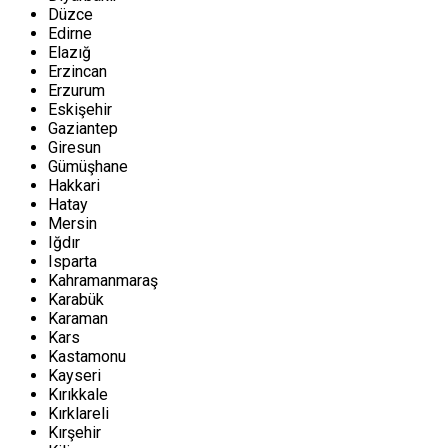
Düzce
Edirne
Elazığ
Erzincan
Erzurum
Eskişehir
Gaziantep
Giresun
Gümüşhane
Hakkari
Hatay
Mersin
Iğdır
Isparta
Kahramanmaraş
Karabük
Karaman
Kars
Kastamonu
Kayseri
Kırıkkale
Kırklareli
Kırşehir