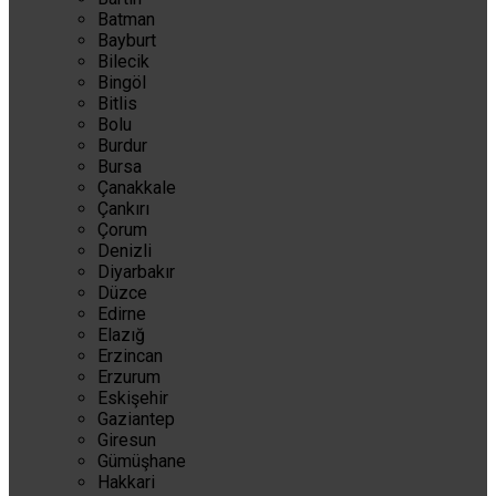
Batman
Bayburt
Bilecik
Bingöl
Bitlis
Bolu
Burdur
Bursa
Çanakkale
Çankırı
Çorum
Denizli
Diyarbakır
Düzce
Edirne
Elazığ
Erzincan
Erzurum
Eskişehir
Gaziantep
Giresun
Gümüşhane
Hakkari