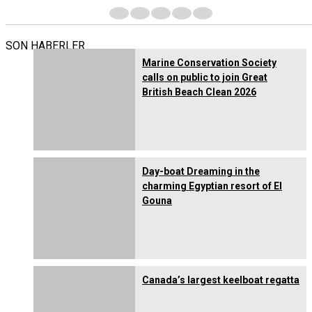
1
2
3
4
5
SON HABERLER
Marine Conservation Society
calls on public to join Great
British Beach Clean 2026
Day-boat Dreaming in the
charming Egyptian resort of El
Gouna
Canada’s largest keelboat regatta