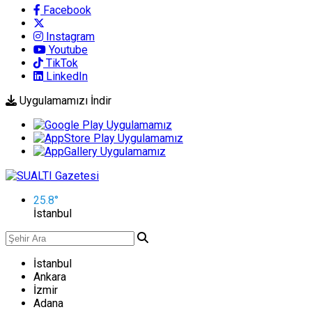
Facebook
Instagram
Youtube
TikTok
LinkedIn
Uygulamamızı İndir
25.8
°
İstanbul
İstanbul
Ankara
İzmir
Adana