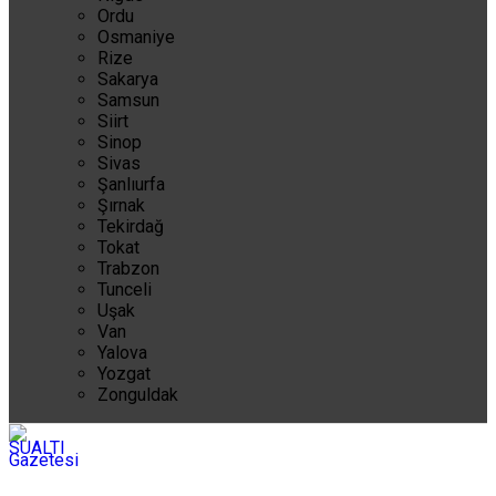
Ordu
Osmaniye
Rize
Sakarya
Samsun
Siirt
Sinop
Sivas
Şanlıurfa
Şırnak
Tekirdağ
Tokat
Trabzon
Tunceli
Uşak
Van
Yalova
Yozgat
Zonguldak