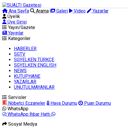
Ana Sayfa
Arama
Galeri
Video
Yazarlar
Üyelik
Üye Girişi
Yayın/Gazete
Yayınlar
Kategoriler
HABERLER
SGTV
SGYELKEN TÜRKÇE
SGYELKEN ENGLISH
NEWS
KUTUPHANE
YAZARLAR
UNUTULMAYANLAR
Servisler
Nöbetçi Eczaneler
Hava Durumu
Puan Durumu
WhatsApp
WhatsApp İhbar Hattı
Sosyal Medya