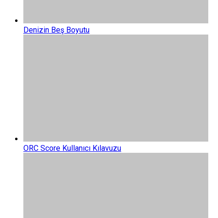
Denizin Beş Boyutu
ORC Score Kullanıcı Kılavuzu