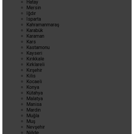
Hatay
Mersin
Iğdır
Isparta
Kahramanmaraş
Karabük
Karaman
Kars
Kastamonu
Kayseri
Kırıkkale
Kırklareli
Kırşehir
Kilis
Kocaeli
Konya
Kütahya
Malatya
Manisa
Mardin
Muğla
Muş
Nevşehir
Niğde