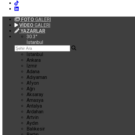
FOTO
GALERİ
VİDEO
GALERİ
YAZARLAR
30.3
°
İstanbul
İstanbul
Ankara
İzmir
Adana
Adıyaman
Afyon
Ağrı
Aksaray
Amasya
Antalya
Ardahan
Artvin
Aydın
Balıkesir
Bartın