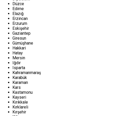
Düzce
Edirne
Elazığ
Erzincan
Erzurum
Eskişehir
Gaziantep
Giresun
Gümüşhane
Hakkari
Hatay
Mersin
Iğdır
Isparta
Kahramanmaraş
Karabük
Karaman
Kars
Kastamonu
Kayseri
Kırıkkale
Kırklareli
Kırşehir