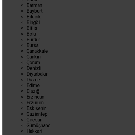
Batman
Bayburt
Bilecik
Bingöl
Bitlis
Bolu
Burdur
Bursa
Çanakkale
Çankırı
Çorum
Denizli
Diyarbakır
Düzce
Edirne
Elazığ
Erzincan
Erzurum
Eskişehir
Gaziantep
Giresun
Gümüşhane
Hakkari