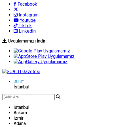
Facebook
Instagram
Youtube
TikTok
LinkedIn
Uygulamamızı İndir
30.3
°
İstanbul
İstanbul
Ankara
İzmir
Adana