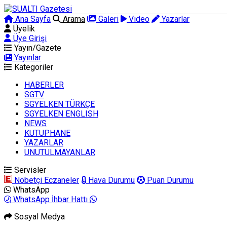
Ana Sayfa
Arama
Galeri
Video
Yazarlar
Üyelik
Üye Girişi
Yayın/Gazete
Yayınlar
Kategoriler
HABERLER
SGTV
SGYELKEN TÜRKÇE
SGYELKEN ENGLISH
NEWS
KUTUPHANE
YAZARLAR
UNUTULMAYANLAR
Servisler
Nöbetçi Eczaneler
Hava Durumu
Puan Durumu
WhatsApp
WhatsApp İhbar Hattı
Sosyal Medya