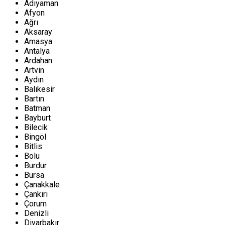
Adıyaman
Afyon
Ağrı
Aksaray
Amasya
Antalya
Ardahan
Artvin
Aydın
Balıkesir
Bartın
Batman
Bayburt
Bilecik
Bingöl
Bitlis
Bolu
Burdur
Bursa
Çanakkale
Çankırı
Çorum
Denizli
Diyarbakır