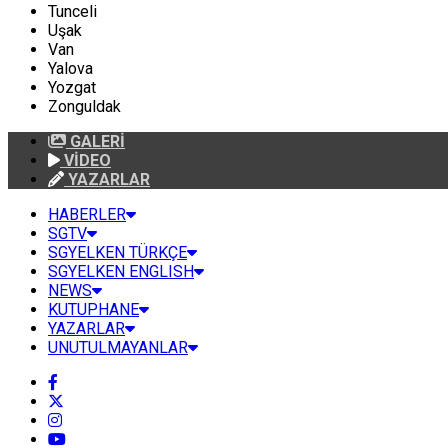
Tunceli
Uşak
Van
Yalova
Yozgat
Zonguldak
GALERİ
VİDEO
YAZARLAR
HABERLER
SGTV
SGYELKEN TÜRKÇE
SGYELKEN ENGLISH
NEWS
KUTUPHANE
YAZARLAR
UNUTULMAYANLAR