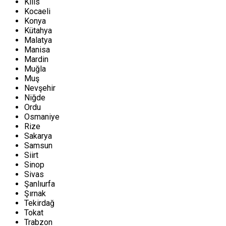
Kilis
Kocaeli
Konya
Kütahya
Malatya
Manisa
Mardin
Muğla
Muş
Nevşehir
Niğde
Ordu
Osmaniye
Rize
Sakarya
Samsun
Siirt
Sinop
Sivas
Şanlıurfa
Şırnak
Tekirdağ
Tokat
Trabzon