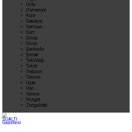
Ordu
Osmaniye
Rize
Sakarya
Samsun
Siirt
Sinop
Sivas
Şanlıurfa
Şırnak
Tekirdağ
Tokat
Trabzon
Tunceli
Uşak
Van
Yalova
Yozgat
Zonguldak