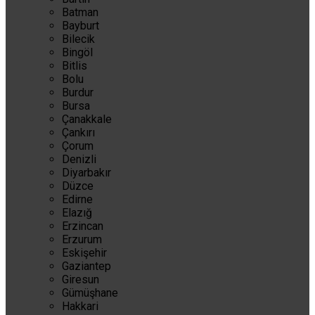
Batman
Bayburt
Bilecik
Bingöl
Bitlis
Bolu
Burdur
Bursa
Çanakkale
Çankırı
Çorum
Denizli
Diyarbakır
Düzce
Edirne
Elazığ
Erzincan
Erzurum
Eskişehir
Gaziantep
Giresun
Gümüşhane
Hakkari