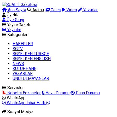
Ana Sayfa
Arama
Galeri
Video
Yazarlar
Üyelik
Üye Girişi
Yayın/Gazete
Yayınlar
Kategoriler
HABERLER
SGTV
SGYELKEN TÜRKÇE
SGYELKEN ENGLISH
NEWS
KUTUPHANE
YAZARLAR
UNUTULMAYANLAR
Servisler
Nöbetçi Eczaneler
Hava Durumu
Puan Durumu
WhatsApp
WhatsApp İhbar Hattı
Sosyal Medya