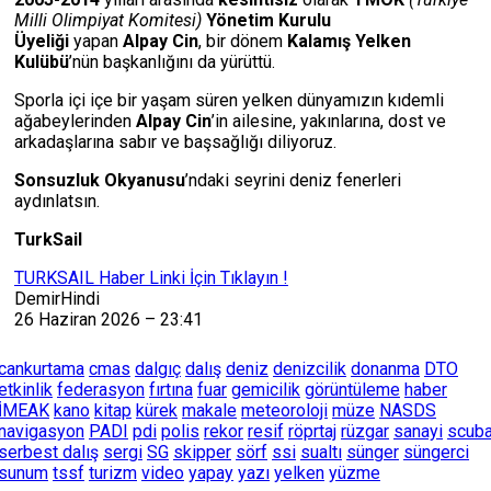
Milli Olimpiyat Komitesi)
Yönetim Kurulu
Üyeliği
yapan
Alpay Cin
, bir dönem
Kalamış Yelken
Kulübü
’nün başkanlığını da yürüttü.
Sporla içi içe bir yaşam süren yelken dünyamızın kıdemli
ağabeylerinden
Alpay Cin
’in ailesine, yakınlarına, dost ve
arkadaşlarına sabır ve başsağlığı diliyoruz.
Sonsuzluk Okyanusu
’ndaki seyrini deniz fenerleri
aydınlatsın.
TurkSail
TURKSAIL Haber Linki İçin Tıklayın !
DemirHindi
26 Haziran 2026 – 23:41
cankurtama
cmas
dalgıç
dalış
deniz
denizcilik
donanma
DTO
etkinlik
federasyon
fırtına
fuar
gemicilik
görüntüleme
haber
İMEAK
kano
kitap
kürek
makale
meteoroloji
müze
NASDS
navigasyon
PADI
pdi
polis
rekor
resif
röprtaj
rüzgar
sanayi
scub
serbest dalış
sergi
SG
skipper
sörf
ssi
sualtı
sünger
süngerci
sunum
tssf
turizm
video
yapay
yazı
yelken
yüzme