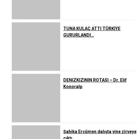
TUNA KULAÇ ATTI TÜRKİYE
GURURLANDI…
DENIZKIZININ ROTASI – Dr. Elif
Konoralp
Şahika Ercümen dalışta yine zirveye
çıktı