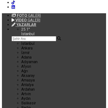
FOTO
GALERİ
VİDEO
GALERİ
YAZARLAR
25.1
°
İstanbul
İstanbul
Ankara
İzmir
Adana
Adıyaman
Afyon
Ağrı
Aksaray
Amasya
Antalya
Ardahan
Artvin
Aydın
Balıkesir
Bartın