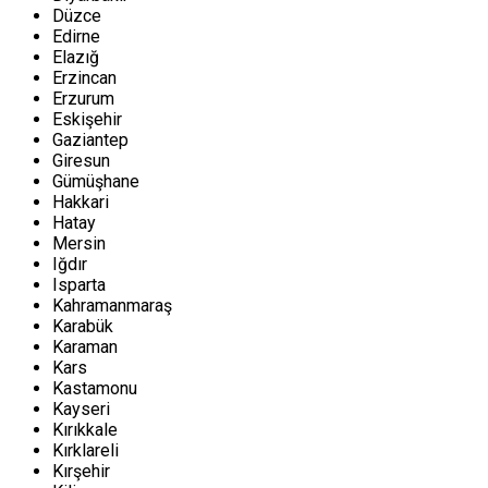
Düzce
Edirne
Elazığ
Erzincan
Erzurum
Eskişehir
Gaziantep
Giresun
Gümüşhane
Hakkari
Hatay
Mersin
Iğdır
Isparta
Kahramanmaraş
Karabük
Karaman
Kars
Kastamonu
Kayseri
Kırıkkale
Kırklareli
Kırşehir