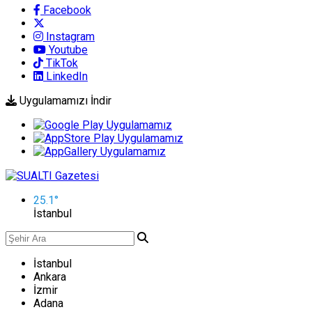
Facebook
Instagram
Youtube
TikTok
LinkedIn
Uygulamamızı İndir
25.1
°
İstanbul
İstanbul
Ankara
İzmir
Adana