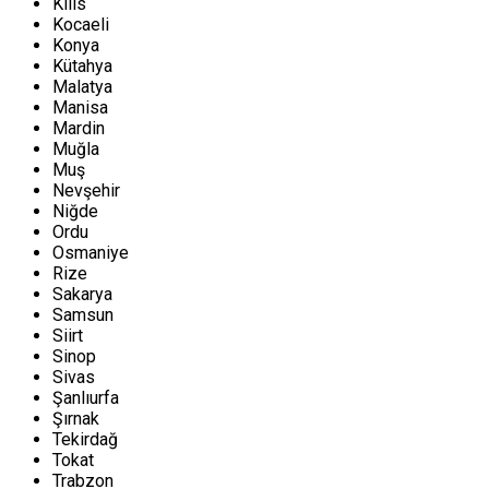
Kilis
Kocaeli
Konya
Kütahya
Malatya
Manisa
Mardin
Muğla
Muş
Nevşehir
Niğde
Ordu
Osmaniye
Rize
Sakarya
Samsun
Siirt
Sinop
Sivas
Şanlıurfa
Şırnak
Tekirdağ
Tokat
Trabzon