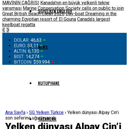
MAVİNİN ÇAĞRISI
Kanada’nın en büyük yelkenli tekne
yarışması
Marine Conservation Society calls on public to join
SGYELKEN ENGLISH
Great British Beach Clean 2026
Day-boat Dreaming in the
charming Egyptian resort of El Gouna
Canada’s largest
keelboat regatta
DOLAR:
46,63
EURO:
53,11
NEWS
ALTIN:
6,130
BIST:
14,274
BITCOIN:
$59.994
KUTUPHANE
Ana Sayfa
›
SG Yelken Türkçe
›
Yelken dünyası Alpay Cin’i
son seferine uğurlayacak
YAZARLAR
Yelken dünyası Alpay Cin’i