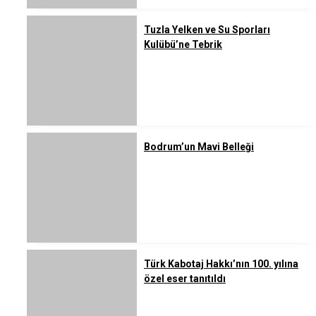
Tuzla Yelken ve Su Sporları
Kulübü’ne Tebrik
Bodrum’un Mavi Belleği
Türk Kabotaj Hakkı’nın 100. yılına
özel eser tanıtıldı