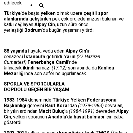
edilecek.
Türkiye
’de başta
yelken
olmak üzere
çeşitli spor
alanlarında
geliştirilen pek çok projede imzası bulunan ve
katkı sağlayan
Alpay Cin
, uzun süre önce
yerleştiği
Bodrum
’da bugün yaşamını yitirdi.
88 yaşında
hayata veda eden
Alpay Cin
’in
cenazesi
İstanbul
’a getirildi. Y
arın
(27 Haziran
Cumartesi)
Fenerbahçe Camii
’nde
kılınacak
ikindi
namazı
(17.12)
sonrasında da
Kanlıca
Mezarlığı
’nda son seferine uğurlanacak.
SPORLA VE SPORCULARLA
DOPDOLU GEÇEN BİR YAŞAM
1983-1984
döneminde
Türkiye Yelken Federasyonu
Başkanlığı
görevini
Rauf Koral
’dan
(1979-1983)
devralan,
bir yılın ardından
Macit Buluç
’a
(1984-1991)
devreden
Alpay
Cin
, yelken sporunun
Anadolu’da hayat bulması
için çaba
gösterdi.
2003-2014
yılları arasında
kesintisiz
olarak
TMOK
(Türkiye