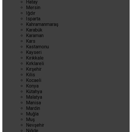
Hatay
Mersin
Iğdır
Isparta
Kahramanmaraş
Karabük
Karaman
Kars
Kastamonu
Kayseri
Kırıkkale
Kırklareli
Kırşehir
Kilis
Kocaeli
Konya
Kütahya
Malatya
Manisa
Mardin
Muğla
Muş
Nevşehir
Niğde