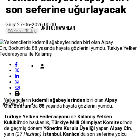
son seferine uğurlayacak
Giriş: 27-06-2026 00:00
UNUTULMAYANLAR
SG Yelken Türkçe
Yelkencilerin
kıdemli ağabeylerinden
biri olan
Alpay
ABONE OL
Cin
,
Bodrum
’da
88
yaşında hayata gözlerini yumdu.
Türkiye Yelken Federasyonu
ile
Kalamış Yelken
Kulübü
’nde başkanlık,
Türkiye Milli Olimpiyat Komitesi
’nde
de geçmiş dönem
Yönetim Kurulu Üyeliği
yapan
Alpay Cin
,
yarın
(27 Haziran)
İstanbul
,
Kanlıca
’da son seferine yolcu