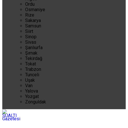
Ordu
Osmaniye
Rize
Sakarya
Samsun
Siirt
Sinop
Sivas
Şanlıurfa
Şırnak
Tekirdağ
Tokat
Trabzon
Tunceli
Uşak
Van
Yalova
Yozgat
Zonguldak