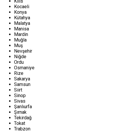
Kilis
Kocaeli
Konya
Kütahya
Malatya
Manisa
Mardin
Muğla
Muş
Nevşehir
Niğde
Ordu
Osmaniye
Rize
Sakarya
Samsun
Siirt
Sinop
Sivas
Şanlıurfa
Şırnak
Tekirdağ
Tokat
Trabzon