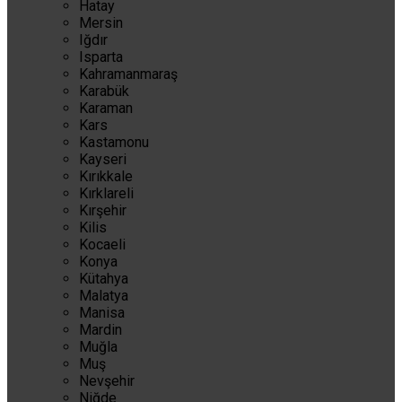
Hatay
Mersin
Iğdır
Isparta
Kahramanmaraş
Karabük
Karaman
Kars
Kastamonu
Kayseri
Kırıkkale
Kırklareli
Kırşehir
Kilis
Kocaeli
Konya
Kütahya
Malatya
Manisa
Mardin
Muğla
Muş
Nevşehir
Niğde