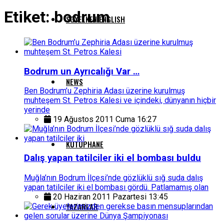
Etiket:
bodrum
SGYELKEN ENGLISH
Bodrum un Ayrıcalığı Var …
NEWS
Ben Bodrum’u Zephiria Adası üzerine kurulmuş
muhteşem St. Petros Kalesi ve içindeki, dünyanın hiçbir
yerinde
19 Ağustos 2011 Cuma 16:27
KUTUPHANE
Dalış yapan tatilciler iki el bombası buldu
Muğla’nın Bodrum İlçesi’nde gözlüklü sığ suda dalış
yapan tatilciler iki el bombası gördü. Patlamamış olan
20 Haziran 2011 Pazartesi 13:45
YAZARLAR