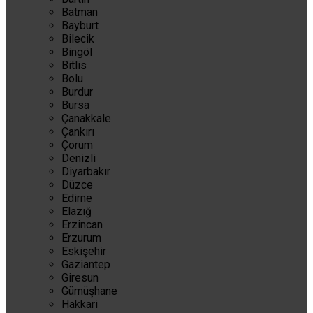
Batman
Bayburt
Bilecik
Bingöl
Bitlis
Bolu
Burdur
Bursa
Çanakkale
Çankırı
Çorum
Denizli
Diyarbakır
Düzce
Edirne
Elazığ
Erzincan
Erzurum
Eskişehir
Gaziantep
Giresun
Gümüşhane
Hakkari