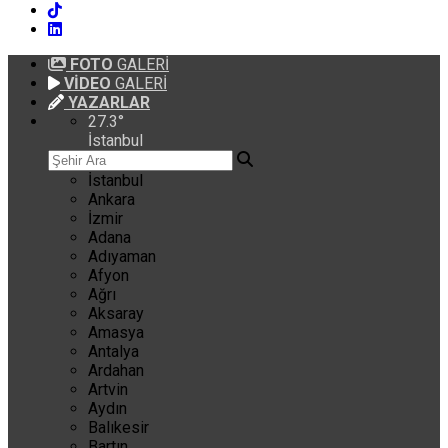
FOTO
GALERİ
VİDEO
GALERİ
YAZARLAR
27.3
°
İstanbul
İstanbul
Ankara
İzmir
Adana
Adıyaman
Afyon
Ağrı
Aksaray
Amasya
Antalya
Ardahan
Artvin
Aydın
Balıkesir
Bartın