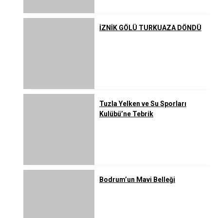
İZNİK GÖLÜ TURKUAZA DÖNDÜ
Tuzla Yelken ve Su Sporları
Kulübü’ne Tebrik
Bodrum’un Mavi Belleği