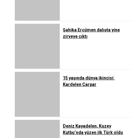
Şahika Ercümen dalışta yine
zirveye çıktı
15 yaşında dünya ikincisi:
Kardelen Çarpar
Deniz Kayadelen, Kuzey
Kutbu’nda yüzen ilk Türk oldu