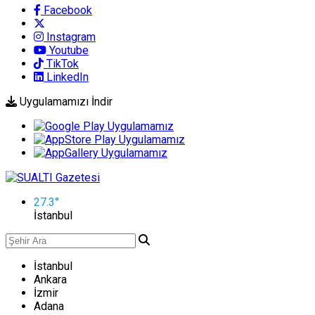
Facebook
Instagram
Youtube
TikTok
LinkedIn
Uygulamamızı İndir
27.3
°
İstanbul
İstanbul
Ankara
İzmir
Adana