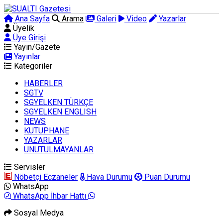
Ana Sayfa
Arama
Galeri
Video
Yazarlar
Üyelik
Üye Girişi
Yayın/Gazete
Yayınlar
Kategoriler
HABERLER
SGTV
SGYELKEN TÜRKÇE
SGYELKEN ENGLISH
NEWS
KUTUPHANE
YAZARLAR
UNUTULMAYANLAR
Servisler
Nöbetçi Eczaneler
Hava Durumu
Puan Durumu
WhatsApp
WhatsApp İhbar Hattı
Sosyal Medya