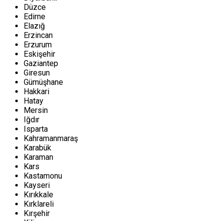
Düzce
Edirne
Elazığ
Erzincan
Erzurum
Eskişehir
Gaziantep
Giresun
Gümüşhane
Hakkari
Hatay
Mersin
Iğdır
Isparta
Kahramanmaraş
Karabük
Karaman
Kars
Kastamonu
Kayseri
Kırıkkale
Kırklareli
Kırşehir