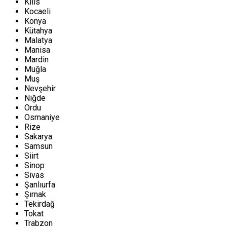
Kilis
Kocaeli
Konya
Kütahya
Malatya
Manisa
Mardin
Muğla
Muş
Nevşehir
Niğde
Ordu
Osmaniye
Rize
Sakarya
Samsun
Siirt
Sinop
Sivas
Şanlıurfa
Şırnak
Tekirdağ
Tokat
Trabzon