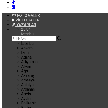
FOTO
GALERİ
VİDEO
GALERİ
YAZARLAR
23.8
°
İstanbul
İstanbul
Ankara
İzmir
Adana
Adıyaman
Afyon
Ağrı
Aksaray
Amasya
Antalya
Ardahan
Artvin
Aydın
Balıkesir
Bartın