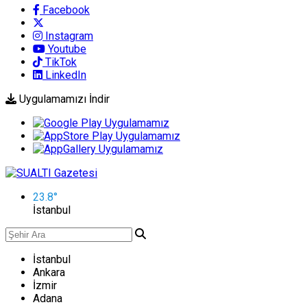
Facebook
Instagram
Youtube
TikTok
LinkedIn
Uygulamamızı İndir
23.8
°
İstanbul
İstanbul
Ankara
İzmir
Adana