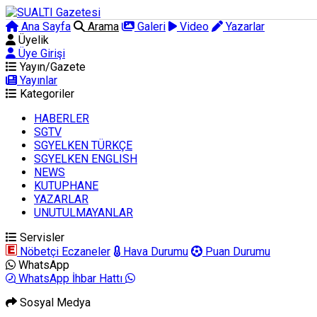
Ana Sayfa
Arama
Galeri
Video
Yazarlar
Üyelik
Üye Girişi
Yayın/Gazete
Yayınlar
Kategoriler
HABERLER
SGTV
SGYELKEN TÜRKÇE
SGYELKEN ENGLISH
NEWS
KUTUPHANE
YAZARLAR
UNUTULMAYANLAR
Servisler
Nöbetçi Eczaneler
Hava Durumu
Puan Durumu
WhatsApp
WhatsApp İhbar Hattı
Sosyal Medya