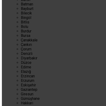
Batman
Bayburt
Bilecik
Bingöl
Bitlis
Bolu
Burdur
Bursa
Çanakkale
Çankırı
Çorum
Denizli
Diyarbakır
Düzce
Edirne
Elazığ
Erzincan
Erzurum
Eskişehir
Gaziantep
Giresun
Gümüşhane
Hakkari