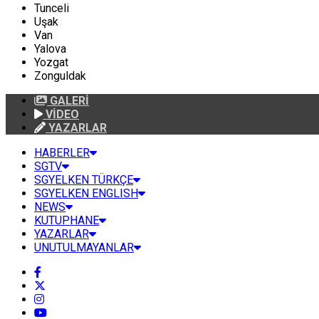
Tunceli
Uşak
Van
Yalova
Yozgat
Zonguldak
GALERİ
VİDEO
YAZARLAR
HABERLER
SGTV
SGYELKEN TÜRKÇE
SGYELKEN ENGLISH
NEWS
KUTUPHANE
YAZARLAR
UNUTULMAYANLAR