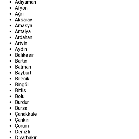
Adıyaman
Afyon
Ağrı
Aksaray
Amasya
Antalya
Ardahan
Artvin
Aydın
Balıkesir
Bartın
Batman
Bayburt
Bilecik
Bingöl
Bitlis
Bolu
Burdur
Bursa
Çanakkale
Çankırı
Çorum
Denizli
Diyarbakır