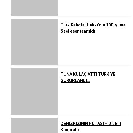
Türk Kabotaj Hakkı’nın 100. yılına
özel eser tanıtıldı
TUNA KULAÇ ATTI TÜRKİYE
GURURLANDI…
DENIZKIZININ ROTASI – Dr. Elif
Konoralp