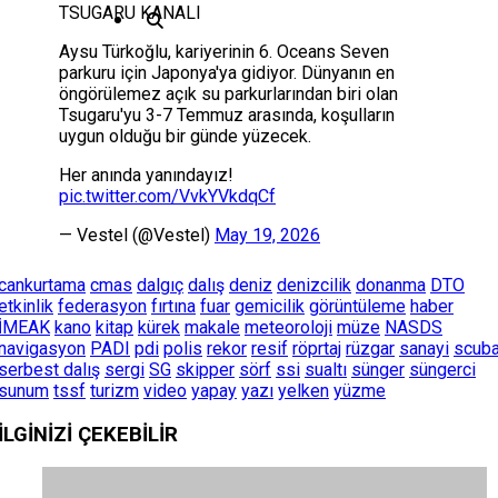
TSUGARU KANALI
Aysu Türkoğlu, kariyerinin 6. Oceans Seven
parkuru için Japonya'ya gidiyor. Dünyanın en
öngörülemez açık su parkurlarından biri olan
Tsugaru'yu 3-7 Temmuz arasında, koşulların
uygun olduğu bir günde yüzecek.
Her anında yanındayız!
pic.twitter.com/VvkYVkdqCf
— Vestel (@Vestel)
May 19, 2026
cankurtama
cmas
dalgıç
dalış
deniz
denizcilik
donanma
DTO
etkinlik
federasyon
fırtına
fuar
gemicilik
görüntüleme
haber
İMEAK
kano
kitap
kürek
makale
meteoroloji
müze
NASDS
navigasyon
PADI
pdi
polis
rekor
resif
röprtaj
rüzgar
sanayi
scub
serbest dalış
sergi
SG
skipper
sörf
ssi
sualtı
sünger
süngerci
sunum
tssf
turizm
video
yapay
yazı
yelken
yüzme
İLGİNİZİ
ÇEKEBİLİR