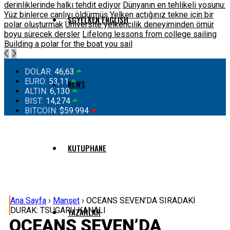
derinliklerinde halkı tehdit ediyor
Dünyanın en tehlikeli yosunu:
Yüz binlerce canlıyı öldürmüş
Yelken açtığınız tekne için bir
SGYELKEN ENGLISH
polar oluşturmak
Üniversite yelkencilik deneyiminden ömür
boyu sürecek dersler
Lifelong lessons from college sailing
Building a polar for the boat you sail
DOLAR:
46,63
EURO:
53,11
NEWS
ALTIN:
6,130
BIST:
14,274
BITCOIN:
$59.994
KUTUPHANE
Ana Sayfa
›
Manşet
›
OCEANS SEVEN’DA SIRADAKİ
DURAK: TSUGARU KANALI
YAZARLAR
OCEANS SEVEN’DA