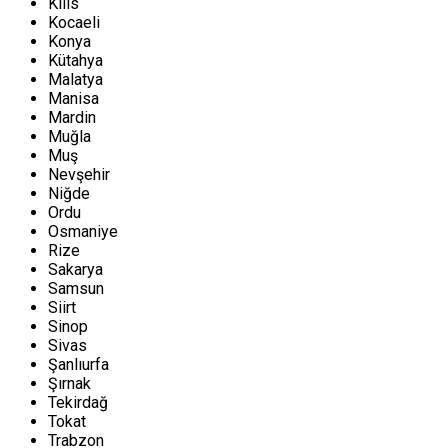
Kilis
Kocaeli
Konya
Kütahya
Malatya
Manisa
Mardin
Muğla
Muş
Nevşehir
Niğde
Ordu
Osmaniye
Rize
Sakarya
Samsun
Siirt
Sinop
Sivas
Şanlıurfa
Şırnak
Tekirdağ
Tokat
Trabzon