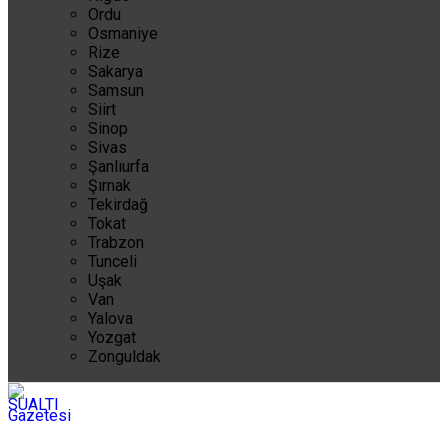
Ordu
Osmaniye
Rize
Sakarya
Samsun
Siirt
Sinop
Sivas
Şanlıurfa
Şırnak
Tekirdağ
Tokat
Trabzon
Tunceli
Uşak
Van
Yalova
Yozgat
Zonguldak