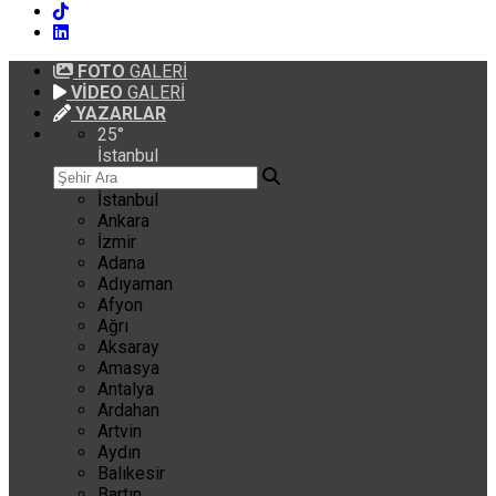
FOTO
GALERİ
VİDEO
GALERİ
YAZARLAR
25
°
İstanbul
İstanbul
Ankara
İzmir
Adana
Adıyaman
Afyon
Ağrı
Aksaray
Amasya
Antalya
Ardahan
Artvin
Aydın
Balıkesir
Bartın