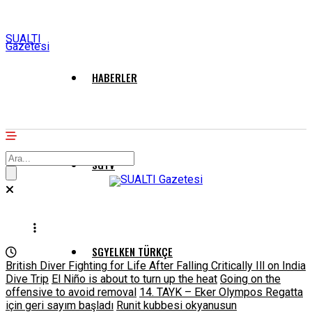
SUALTI
Gazetesi
HABERLER
SGTV
SGYELKEN TÜRKÇE
British Diver Fighting for Life After Falling Critically Ill on India
Dive Trip
El Niño is about to turn up the heat
Going on the
offensive to avoid removal
14. TAYK – Eker Olympos Regatta
için geri sayım başladı
Runit kubbesi okyanusun