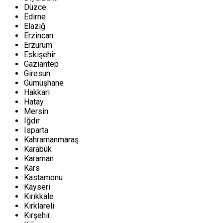
Düzce
Edirne
Elazığ
Erzincan
Erzurum
Eskişehir
Gaziantep
Giresun
Gümüşhane
Hakkari
Hatay
Mersin
Iğdır
Isparta
Kahramanmaraş
Karabük
Karaman
Kars
Kastamonu
Kayseri
Kırıkkale
Kırklareli
Kırşehir