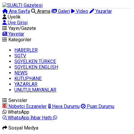
Ana Sayfa
Arama
Galeri
Video
Yazarlar
Üyelik
Üye Girişi
Yayın/Gazete
Yayınlar
Kategoriler
HABERLER
SGTV
SGYELKEN TÜRKÇE
SGYELKEN ENGLISH
NEWS
KUTUPHANE
YAZARLAR
UNUTULMAYANLAR
Servisler
Nöbetçi Eczaneler
Hava Durumu
Puan Durumu
WhatsApp
WhatsApp İhbar Hattı
Sosyal Medya