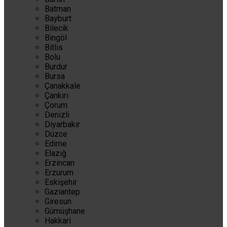
Batman
Bayburt
Bilecik
Bingöl
Bitlis
Bolu
Burdur
Bursa
Çanakkale
Çankırı
Çorum
Denizli
Diyarbakır
Düzce
Edirne
Elazığ
Erzincan
Erzurum
Eskişehir
Gaziantep
Giresun
Gümüşhane
Hakkari