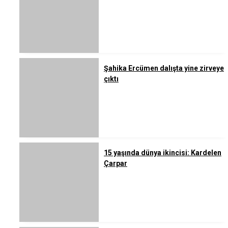
Şahika Ercümen dalışta yine zirveye
çıktı
15 yaşında dünya ikincisi: Kardelen
Çarpar