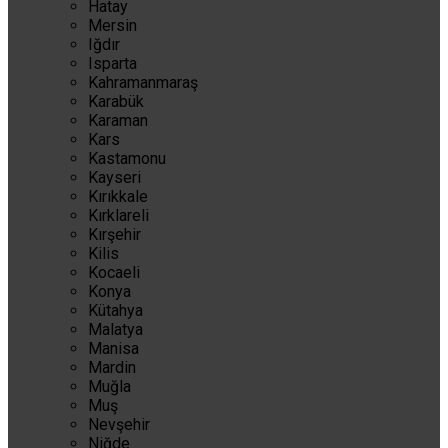
Hatay
Mersin
Iğdır
Isparta
Kahramanmaraş
Karabük
Karaman
Kars
Kastamonu
Kayseri
Kırıkkale
Kırklareli
Kırşehir
Kilis
Kocaeli
Konya
Kütahya
Malatya
Manisa
Mardin
Muğla
Muş
Nevşehir
Niğde