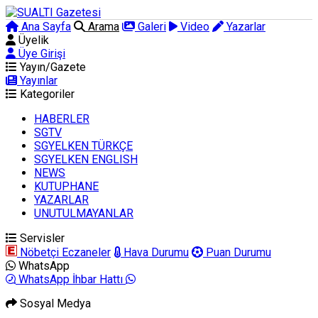
Ana Sayfa
Arama
Galeri
Video
Yazarlar
Üyelik
Üye Girişi
Yayın/Gazete
Yayınlar
Kategoriler
HABERLER
SGTV
SGYELKEN TÜRKÇE
SGYELKEN ENGLISH
NEWS
KUTUPHANE
YAZARLAR
UNUTULMAYANLAR
Servisler
Nöbetçi Eczaneler
Hava Durumu
Puan Durumu
WhatsApp
WhatsApp İhbar Hattı
Sosyal Medya