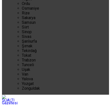
Ordu
Osmaniye
Rize
Sakarya
Samsun
Siirt
Sinop
Sivas
Şanlıurfa
Şırnak
Tekirdağ
Tokat
Trabzon
Tunceli
Uşak
Van
Yalova
Yozgat
Zonguldak