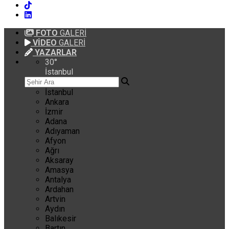
FOTO
GALERİ
VİDEO
GALERİ
YAZARLAR
30
°
İstanbul
İstanbul
Ankara
İzmir
Adana
Adıyaman
Afyon
Ağrı
Aksaray
Amasya
Antalya
Ardahan
Artvin
Aydın
Balıkesir
Bartın