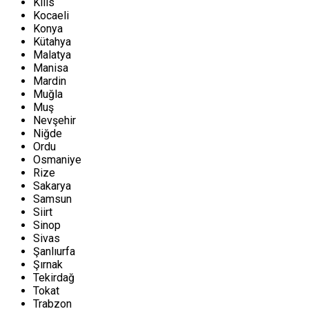
Kilis
Kocaeli
Konya
Kütahya
Malatya
Manisa
Mardin
Muğla
Muş
Nevşehir
Niğde
Ordu
Osmaniye
Rize
Sakarya
Samsun
Siirt
Sinop
Sivas
Şanlıurfa
Şırnak
Tekirdağ
Tokat
Trabzon