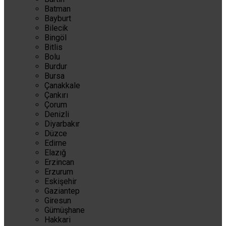
Batman
Bayburt
Bilecik
Bingöl
Bitlis
Bolu
Burdur
Bursa
Çanakkale
Çankırı
Çorum
Denizli
Diyarbakır
Düzce
Edirne
Elazığ
Erzincan
Erzurum
Eskişehir
Gaziantep
Giresun
Gümüşhane
Hakkari