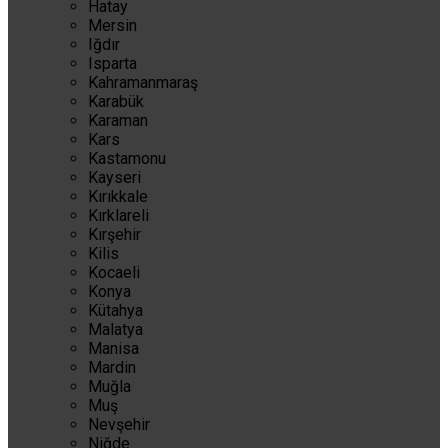
Hatay
Mersin
Iğdır
Isparta
Kahramanmaraş
Karabük
Karaman
Kars
Kastamonu
Kayseri
Kırıkkale
Kırklareli
Kırşehir
Kilis
Kocaeli
Konya
Kütahya
Malatya
Manisa
Mardin
Muğla
Muş
Nevşehir
Niğde