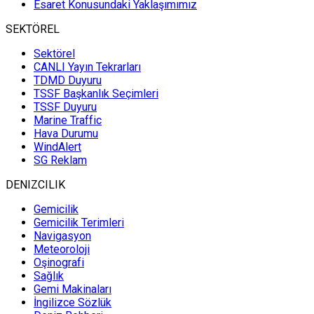
Esaret Konusundaki Yaklaşımımız
SEKTÖREL
Sektörel
CANLI Yayın Tekrarları
TDMD Duyuru
TSSF Başkanlık Seçimleri
TSSF Duyuru
Marine Traffic
Hava Durumu
WindAlert
SG Reklam
DENIZCILIK
Gemicilik
Gemicilik Terimleri
Navigasyon
Meteoroloji
Oşinografi
Sağlık
Gemi Makinaları
İngilizce Sözlük