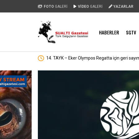
FOTO
GALERİ
VİDEO
GALERİ
YAZARLAR
HABERLER
SGTV
egatta için geri sayım başladı
Runit kubbesi okyanusun de