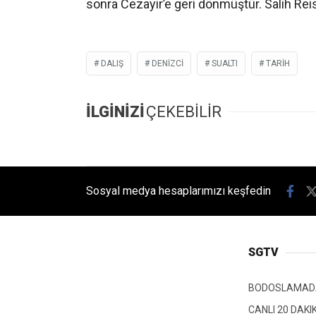
sonra Cezayir’e geri dönmüştür. Salih Reis
DALIŞ
DENIZCI
SUALTI
TARIH
İLGİNİZİ
ÇEKEBİLİR
Sosyal medya hesaplarımızı keşfedin
SGTV
BODOSLAMAD
CANLI 20 DAKI