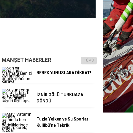
MANŞET HABERLER
TÜMÜ
BEBEK YUNUSLARA DİKKAT!
İZNİK GÖLÜ TURKUAZA
DÖNDÜ
Tuzla Yelken ve Su Sporları
Kulübü’ne Tebrik