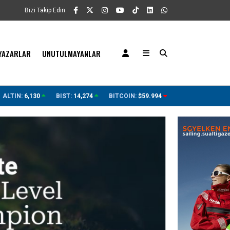
Bizi Takip Edin
YAZARLAR
UNUTULMAYANLAR
unu: Yüz binlerce canlıyı öldürmüş
Yelken açtığınız tekne içi
ALTIN:
6,130
BIST:
14,274
BITCOIN:
$59.994