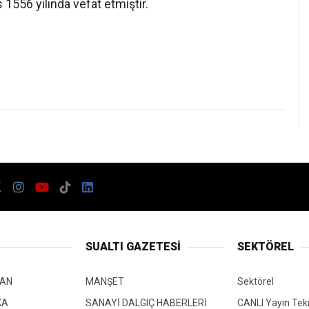
 1556 yılında vefat etmiştir.
SUALTI GAZETESI
SEKTÖREL
AN
MANŞET
Sektörel
KA
SANAYİ DALGIÇ HABERLERİ
CANLI Yayın Tekr