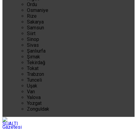
Ordu
Osmaniye
Rize
Sakarya
Samsun
Siirt
Sinop
Sivas
Şanlıurfa
Şırnak
Tekirdağ
Tokat
Trabzon
Tunceli
Uşak
Van
Yalova
Yozgat
Zonguldak