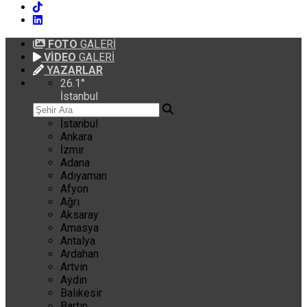
FOTO
GALERİ
VİDEO
GALERİ
YAZARLAR
26.1
°
İstanbul
İstanbul
Ankara
İzmir
Adana
Adıyaman
Afyon
Ağrı
Aksaray
Amasya
Antalya
Ardahan
Artvin
Aydın
Balıkesir
Bartın