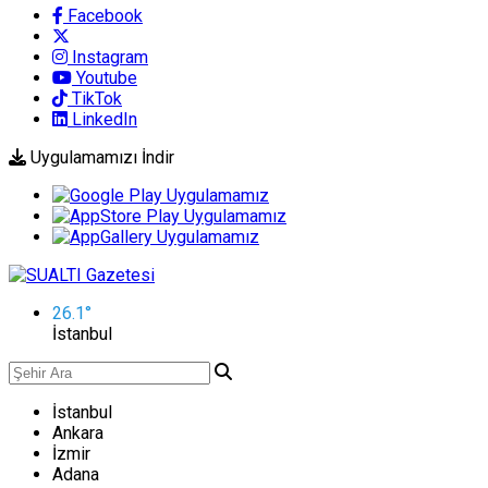
Facebook
Instagram
Youtube
TikTok
LinkedIn
Uygulamamızı İndir
26.1
°
İstanbul
İstanbul
Ankara
İzmir
Adana