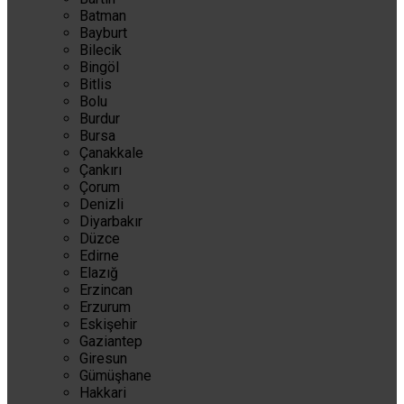
Batman
Bayburt
Bilecik
Bingöl
Bitlis
Bolu
Burdur
Bursa
Çanakkale
Çankırı
Çorum
Denizli
Diyarbakır
Düzce
Edirne
Elazığ
Erzincan
Erzurum
Eskişehir
Gaziantep
Giresun
Gümüşhane
Hakkari