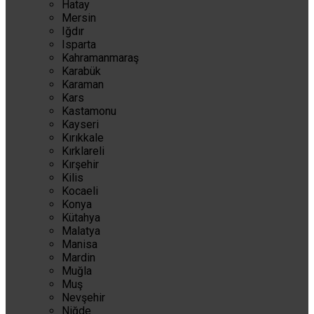
Hatay
Mersin
Iğdır
Isparta
Kahramanmaraş
Karabük
Karaman
Kars
Kastamonu
Kayseri
Kırıkkale
Kırklareli
Kırşehir
Kilis
Kocaeli
Konya
Kütahya
Malatya
Manisa
Mardin
Muğla
Muş
Nevşehir
Niğde