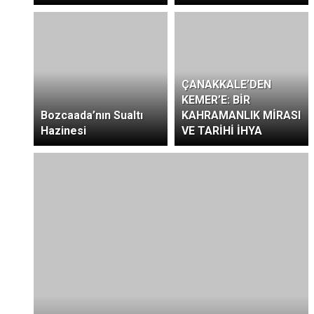
ÇANAKKALE’DEN
KEMER’E: BİR
Bozcaada’nın Sualtı
KAHRAMANLIK MİRASI
Hazinesi
VE TARİHİ İHYA