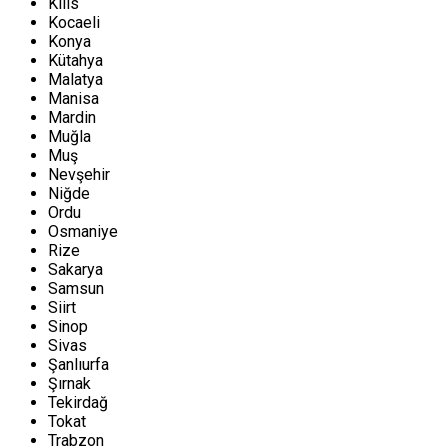
Kilis
Kocaeli
Konya
Kütahya
Malatya
Manisa
Mardin
Muğla
Muş
Nevşehir
Niğde
Ordu
Osmaniye
Rize
Sakarya
Samsun
Siirt
Sinop
Sivas
Şanlıurfa
Şırnak
Tekirdağ
Tokat
Trabzon