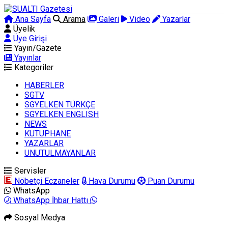
Ana Sayfa
Arama
Galeri
Video
Yazarlar
Üyelik
Üye Girişi
Yayın/Gazete
Yayınlar
Kategoriler
HABERLER
SGTV
SGYELKEN TÜRKÇE
SGYELKEN ENGLISH
NEWS
KUTUPHANE
YAZARLAR
UNUTULMAYANLAR
Servisler
Nöbetçi Eczaneler
Hava Durumu
Puan Durumu
WhatsApp
WhatsApp İhbar Hattı
Sosyal Medya