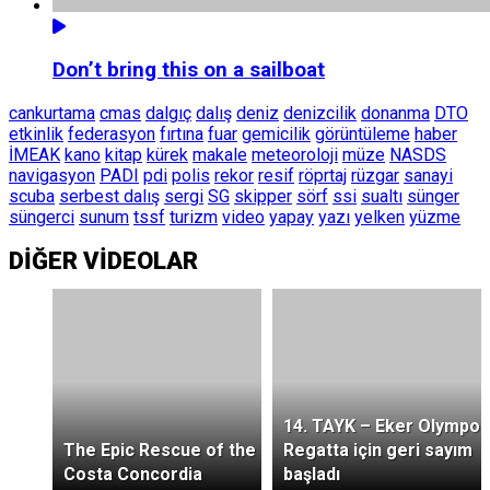
Don’t bring this on a sailboat
cankurtama
cmas
dalgıç
dalış
deniz
denizcilik
donanma
DTO
etkinlik
federasyon
fırtına
fuar
gemicilik
görüntüleme
haber
İMEAK
kano
kitap
kürek
makale
meteoroloji
müze
NASDS
navigasyon
PADI
pdi
polis
rekor
resif
röprtaj
rüzgar
sanayi
scuba
serbest dalış
sergi
SG
skipper
sörf
ssi
sualtı
sünger
süngerci
sunum
tssf
turizm
video
yapay
yazı
yelken
yüzme
DİĞER VİDEOLAR
14. TAYK – Eker Olympos
The Epic Rescue of the
Regatta için geri sayım
Costa Concordia
başladı