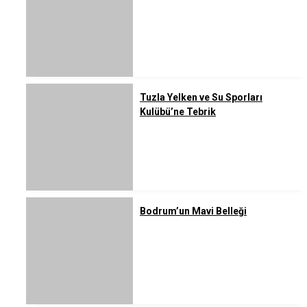
Tuzla Yelken ve Su Sporları
Kulübü’ne Tebrik
Bodrum’un Mavi Belleği