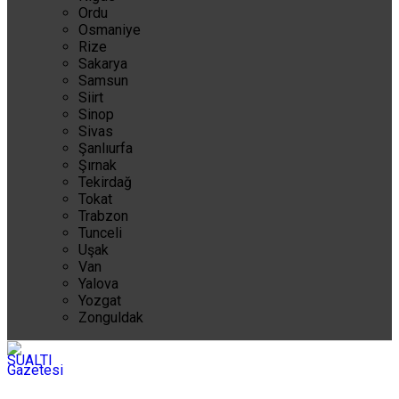
Ordu
Osmaniye
Rize
Sakarya
Samsun
Siirt
Sinop
Sivas
Şanlıurfa
Şırnak
Tekirdağ
Tokat
Trabzon
Tunceli
Uşak
Van
Yalova
Yozgat
Zonguldak