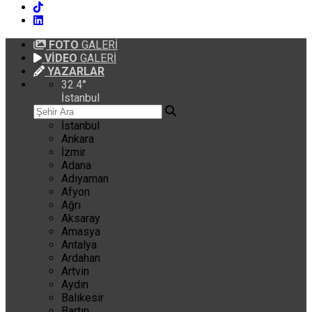
FOTO
GALERİ
VİDEO
GALERİ
YAZARLAR
32.4
°
İstanbul
İstanbul
Ankara
İzmir
Adana
Adıyaman
Afyon
Ağrı
Aksaray
Amasya
Antalya
Ardahan
Artvin
Aydın
Balıkesir
Bartın