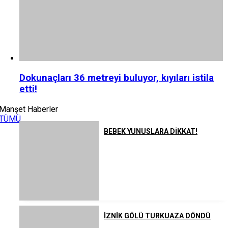
Dokunaçları 36 metreyi buluyor, kıyıları istila
etti!
Manşet Haberler
TÜMÜ
BEBEK YUNUSLARA DİKKAT!
İZNİK GÖLÜ TURKUAZA DÖNDÜ