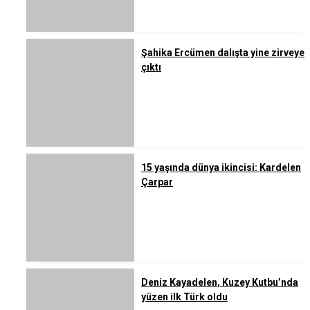
Şahika Ercümen dalışta yine zirveye
çıktı
15 yaşında dünya ikincisi: Kardelen
Çarpar
Deniz Kayadelen, Kuzey Kutbu’nda
yüzen ilk Türk oldu