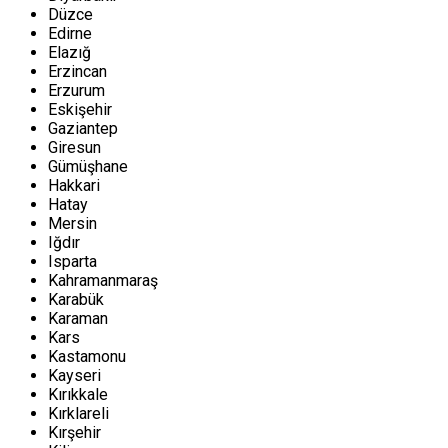
Düzce
Edirne
Elazığ
Erzincan
Erzurum
Eskişehir
Gaziantep
Giresun
Gümüşhane
Hakkari
Hatay
Mersin
Iğdır
Isparta
Kahramanmaraş
Karabük
Karaman
Kars
Kastamonu
Kayseri
Kırıkkale
Kırklareli
Kırşehir