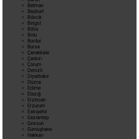
Batman
Bayburt
Bilecik
Bingöl
Bitlis
Bolu
Burdur
Bursa
Çanakkale
Çankırı
Çorum
Denizli
Diyarbakır
Düzce
Edirne
Elazığ
Erzincan
Erzurum
Eskişehir
Gaziantep
Giresun
Gümüşhane
Hakkari