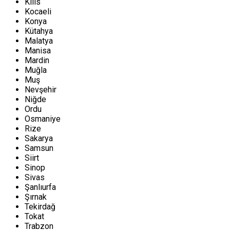
Kilis
Kocaeli
Konya
Kütahya
Malatya
Manisa
Mardin
Muğla
Muş
Nevşehir
Niğde
Ordu
Osmaniye
Rize
Sakarya
Samsun
Siirt
Sinop
Sivas
Şanlıurfa
Şırnak
Tekirdağ
Tokat
Trabzon