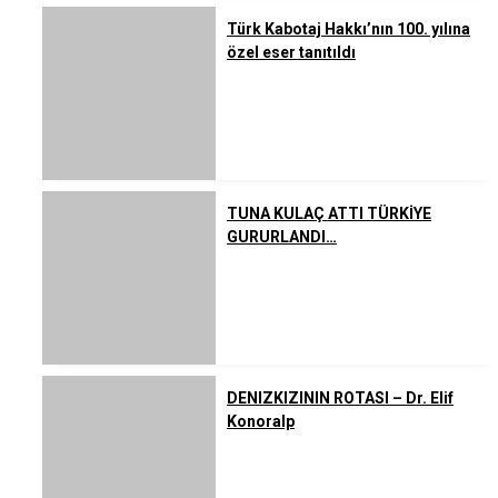
Türk Kabotaj Hakkı’nın 100. yılına
özel eser tanıtıldı
TUNA KULAÇ ATTI TÜRKİYE
GURURLANDI…
DENIZKIZININ ROTASI – Dr. Elif
Konoralp