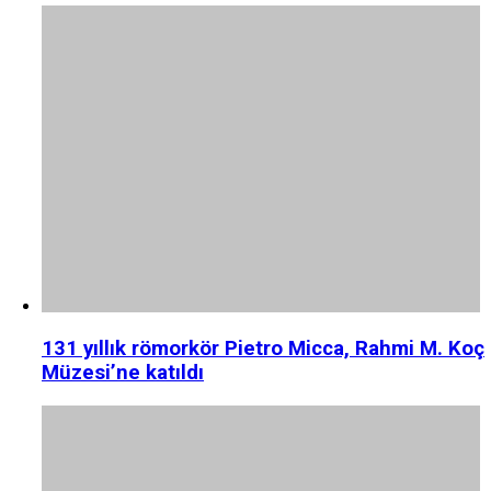
131 yıllık römorkör Pietro Micca, Rahmi M. Koç
Müzesi’ne katıldı