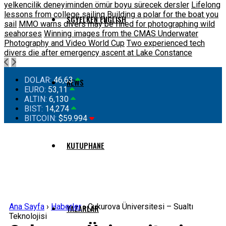
yelkencilik deneyiminden ömür boyu sürecek dersler
Lifelong
lessons from college sailing
Building a polar for the boat you
SGYELKEN ENGLISH
sail
MMO warns divers may be fined for photographing wild
seahorses
Winning images from the CMAS Underwater
Photography and Video World Cup
Two experienced tech
divers die after emergency ascent at Lake Constance
DOLAR:
46,63
NEWS
EURO:
53,11
ALTIN:
6,130
BIST:
14,274
BITCOIN:
$59.994
KUTUPHANE
Ana Sayfa
›
Haberler
›
Çukurova Üniversitesi – Sualtı
YAZARLAR
Teknolojisi