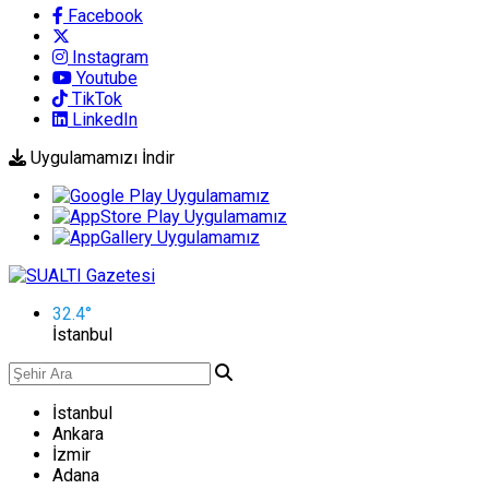
Facebook
Instagram
Youtube
TikTok
LinkedIn
Uygulamamızı İndir
32.4
°
İstanbul
İstanbul
Ankara
İzmir
Adana