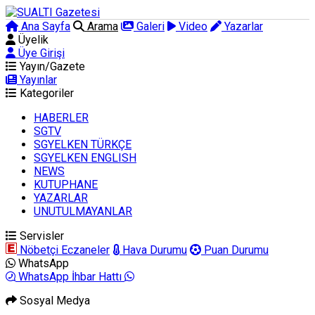
Ana Sayfa
Arama
Galeri
Video
Yazarlar
Üyelik
Üye Girişi
Yayın/Gazete
Yayınlar
Kategoriler
HABERLER
SGTV
SGYELKEN TÜRKÇE
SGYELKEN ENGLISH
NEWS
KUTUPHANE
YAZARLAR
UNUTULMAYANLAR
Servisler
Nöbetçi Eczaneler
Hava Durumu
Puan Durumu
WhatsApp
WhatsApp İhbar Hattı
Sosyal Medya