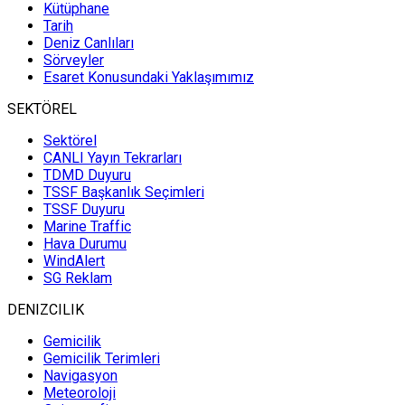
Kütüphane
Tarih
Deniz Canlıları
Sörveyler
Esaret Konusundaki Yaklaşımımız
SEKTÖREL
Sektörel
CANLI Yayın Tekrarları
TDMD Duyuru
TSSF Başkanlık Seçimleri
TSSF Duyuru
Marine Traffic
Hava Durumu
WindAlert
SG Reklam
DENIZCILIK
Gemicilik
Gemicilik Terimleri
Navigasyon
Meteoroloji