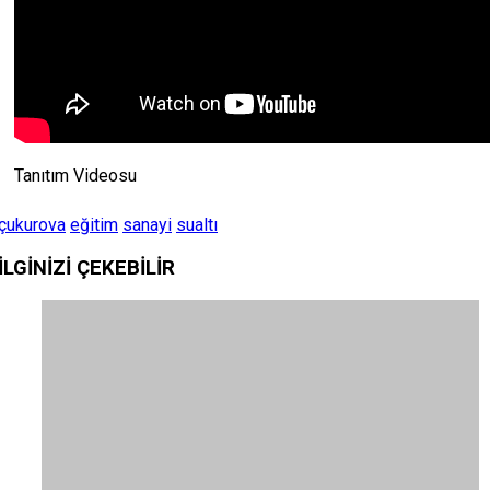
Tanıtım Videosu
çukurova
eğitim
sanayi
sualtı
İLGİNİZİ
ÇEKEBİLİR