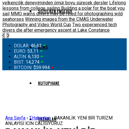
yelkencilik deneyiminden ömür boyu sürecek dersler
Lifelong
lessons from college sailing
Building a polar for the boat you
SGYELKEN ENGLISH
sail
MMO warns divers may be fined for photographing wild
seahorses
Winning images from the CMAS Underwater
Photography and Video World Cup
Two experienced tech
divers die after emergency ascent at Lake Constance
DOLAR:
46,63
NEWS
EURO:
53,11
ALTIN:
6,130
BIST:
14,274
BITCOIN:
$59.994
KUTUPHANE
Ana Sayfa
›
T.Haberleri
›
BAKANLİK: YENİ BİR TURİZM
YAZARLAR
ANLAYİSİ İCİN CALİSİYORUZ