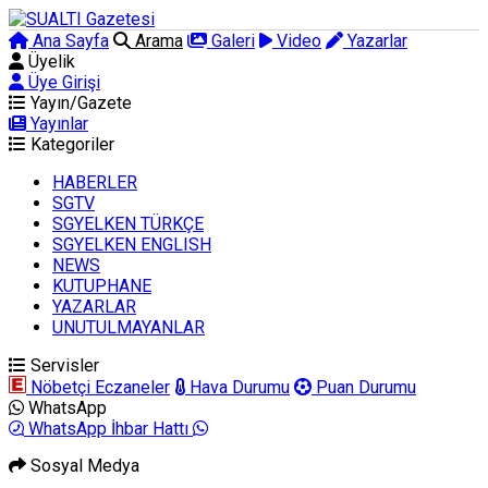
Ana Sayfa
Arama
Galeri
Video
Yazarlar
Üyelik
Üye Girişi
Yayın/Gazete
Yayınlar
Kategoriler
HABERLER
SGTV
SGYELKEN TÜRKÇE
SGYELKEN ENGLISH
NEWS
KUTUPHANE
YAZARLAR
UNUTULMAYANLAR
Servisler
Nöbetçi Eczaneler
Hava Durumu
Puan Durumu
WhatsApp
WhatsApp İhbar Hattı
Sosyal Medya