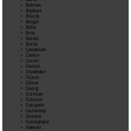
Batman
Bayburt
Bilecik
Bingöl
Bitlis
Bolu
Burdur
Bursa
Çanakkale
Çankırı
Çorum
Denizli
Diyarbakır
Düzce
Edirne
Elazığ
Erzincan
Erzurum
Eskişehir
Gaziantep
Giresun
Gümüşhane
Hakkari