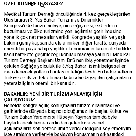
ÖZEL KONGRE DOSYASI-2
Medikal Turizm Derneği öncülüğünde 4. kez gerçekleştirilen
Uluslararası 3. Yaş Baharı Turizmi ve Dinamikleri
Kongresi’nde turizm anlayışının değişmesi, ezberlerin
bozulması ve ülke turizmine yeni açılımlar getirilmesine
yönelik çok net mesajlar verildi. Kongrede yaşlılık ve yaşlı
bakımı geniş kapsamda ele alınırken diğer tarafta dünyada
önemli bir paya sahip yaşlılık ekonomisinin turizm ile birlikte
nasıl harekete geçirileceği konusu masaya yatırıldı. Medikal
Turizm Derneği Başkanı Uzm. Dr.Sinan İbiş yönetmenliğinde
çekilen Sağlığa yolculuk ile 3.Yaş Baharı isimli belgeseller
ise izlenecek yolların haritası niteliğindeydi. Bu belgesellerin
Türkiye’de ilk ve tek olması da bu alanda yapılan çalışmaların
yetersizliğinin önemli bir kanıtıdır…
BAKANLIK: YENİ BİR TURİZM ANLAYIŞI İÇİN
ÇALIŞIYORUZ.
Genelde kongre açılış konuşmaları turizm sıralaması ve
gelirlerinde dünyada kaçıncı olduğumuz ile başlar. Kültür ve
Turizm Bakan Yardımcısı Hüseyin Yayman tam da öyle
başladı ancak hemen ardından gelen kısa ve net
açıklamaların son derece umut verici olduğunu söylemeliyim.
İşte sıralama verileriyle başlayan konuşmanın arkasındaki