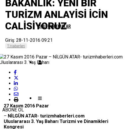
BAKANLİK: YENİ BİR
TURİZM ANLAYİSİ İCİN
CALİSİYORUZ
UNUTULMAYANLAR
Giriş: 28-11-2016 09:21
T.Haberleri
27 Kasım 2016 Pazar
ABONE OL
–
NİLGÜN ATAR-
turizmhaberleri.com
Uluslararası 3. Yaş Baharı Turizmi ve Dinamikleri
Kongresi