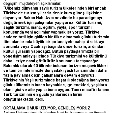
değişimi müjdeleyen açıklamalar:
“Ülkemiz dünyanın sayılı turizm ülkelerinden biri ancak
Türkiye’de turizm yıllardır deniz kum güneş ilişkisine
dayanıyor. Bakan Nabi Avcı nezdinde bu paradigmayı
değiştirmek için çalışmalar yapıyoruz. Kültür turizmi,
sağlık turizmi, inanç, eğitim, yayla, spor turizmi
konusunda yeni açılımlar yapmak istiyoruz. Türkiye
sadece tatil için gidilen bir ülke olmamalı çünkü turizmin
tüm alanlarında büyük bir potansiyele sahip. Aralık ayı
sonunda veya Ocak ayı başında önce turizm, ardından
kültür şurasını yapacağız. Bütün paydaşlarımızla bir
yönetişim anlayışı içinde Türkiye turizmini ve kültürünü
daha ileriye nasıl götürürüz konusunu tartışacağız..
Bakanlık olarak 40 ülkede bulunan turizm müşavirlikleri
ve tüm birimlerimizle dünyadaki yaşlı turizminden daha
fazla pay almak için çalışmalara devam ediyoruz.
Türkiye’nin Yaşlı turizminde başarılı olacağına inanıyoruz
çünkü ülkemizin insan kaynakları, gelenekleri, yaşlılara
olan ilgisi ve aile yapısı buna uygun. Tanrı misafiri tanımı
Türk turizminin en güçlü yanlarından birini
oluşturmaktadır.
dedi.
ORTALAMA ÖMÜR UZUYOR, GENÇLEŞİYORUZ
Ankara Üniversitesi ilk günden beri bu kongrenin en önemli