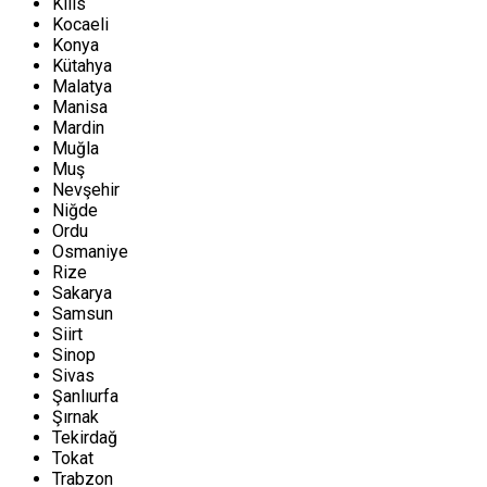
Kilis
Kocaeli
Konya
Kütahya
Malatya
Manisa
Mardin
Muğla
Muş
Nevşehir
Niğde
Ordu
Osmaniye
Rize
Sakarya
Samsun
Siirt
Sinop
Sivas
Şanlıurfa
Şırnak
Tekirdağ
Tokat
Trabzon