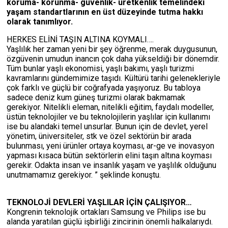
koruma- korunma- güvenlik- üretkenlik temelindeki
yaşam standartlarının en üst düzeyinde tutma hakkı
olarak tanımlıyor.
HERKES ELİNİ TAŞIN ALTINA KOYMALI….
Yaşlılık her zaman yeni bir şey öğrenme, merak duygusunun,
özgüvenin umudun inancın çok daha yükseldiği bir dönemdir.
Tüm bunlar yaşlı ekonomisi, yaşlı bakımı, yaşlı turizmi
kavramlarını gündemimize taşıdı. Kültürü tarihi gelenekleriyle
çok farklı ve güçlü bir coğrafyada yaşıyoruz. Bu tabloya
sadece deniz kum güneş turizmi olarak bakmamak
gerekiyor. Nitelikli eleman, nitelikli eğitim, faydalı modeller,
üstün teknolojiler ve bu teknolojilerin yaşlılar için kullanımı
ise bu alandaki temel unsurlar. Bunun için de devlet, yerel
yönetim, üniversiteler, stk ve özel sektörün bir arada
bulunması, yeni ürünler ortaya koyması, ar-ge ve inovasyon
yapması kısaca bütün sektörlerin elini taşın altına koyması
gerekir. Odakta insan ve insanlık yaşam ve yaşlılık olduğunu
unutmamamız gerekiyor. ” şeklinde konuştu.
TEKNOLOJİ DEVLERİ YAŞLILAR İÇİN ÇALIŞIYOR…
Kongrenin teknolojik ortakları Samsung ve Philips ise bu
alanda yaratılan güçlü işbirliği zincirinin önemli halkalarıydı.