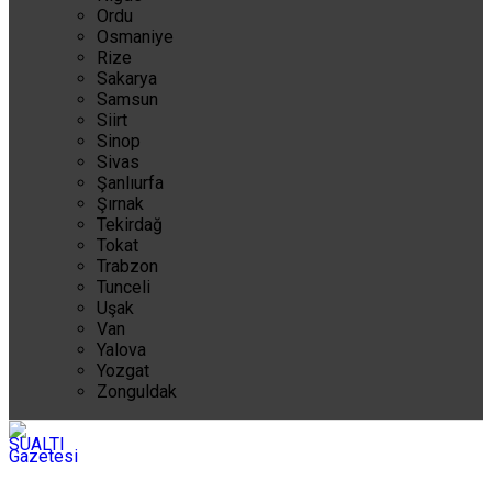
Ordu
Osmaniye
Rize
Sakarya
Samsun
Siirt
Sinop
Sivas
Şanlıurfa
Şırnak
Tekirdağ
Tokat
Trabzon
Tunceli
Uşak
Van
Yalova
Yozgat
Zonguldak