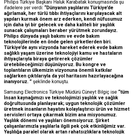
Philips Türkiye Başkanı Haluk Karabatak konuşmasında şu
ifadelere yer verdi:
“Dünyanın yaşlılarını Türkiye’de
ağırlamak, her türlü tıbbı ihtiyaçlarını karşılayacak alt
yapıları kurmak önem arz ederken, kendi nüfusumuz
için daha iyi bir gelecek ve daha kaliteli bir yaşlılık
sunacak çalışmaları beraber yürütmek zorundayız.
Philips dünyada yaşlı bakımı ve evde bakım
teknolojilerinde en önde gelen şirketlerden biri.
Türkiye’de aynı vizyonda hareket ederek evde bakım
sağlıklı yaşam üzerine teknolojiyi kamu ve hastaların
ihtiyaçlarıyla biraya getirerek çözümler
üretebileceğimizi düşünüyoruz. Bu kongre ve
toplantıların ülkemizin vizyonuna önemli katkılar
sağlarken çıktılarıyla da yol haritasını hazırlayacağına
inanıyoruz. ”
şeklinde konuştu.
Samsung Electronics Türkiye Müdürü Cüneyt Bilgiç ise
“tüm
İnsan kaynağımızı ve teknolojimizi yaşlılık ve sağlık
doğrultusunda planlayarak; uygun teknolojik çözümler
üretmek insanların hayatını kolaylaştırıcı ürün ve hizmet
servisleri ortaya çıkarmak bizim ana misyonumuz.
Yaşlılık dönemi ve yaşlıları önemsiyoruz. Şirket
çalışanlarımızla yaşlılarla ilgili pek çok etkinliğimiz var.
Yaşlılığa paralel olarak artan rahatsızlıklara teknolojik