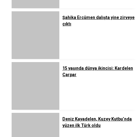
Şahika Ercümen dalışta yine zirveye
çıktı
15 yaşında dünya ikincisi: Kardelen
Çarpar
Deniz Kayadelen, Kuzey Kutbu’nda
yüzen ilk Türk oldu