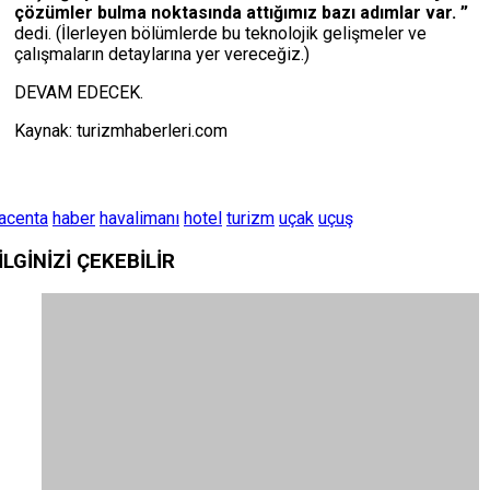
çözümler bulma noktasında attığımız bazı adımlar var. ”
dedi. (İlerleyen bölümlerde bu teknolojik gelişmeler ve
çalışmaların detaylarına yer vereceğiz.)
DEVAM EDECEK.
Kaynak: turizmhaberleri.com
acenta
haber
havalimanı
hotel
turizm
uçak
uçuş
İLGİNİZİ
ÇEKEBİLİR