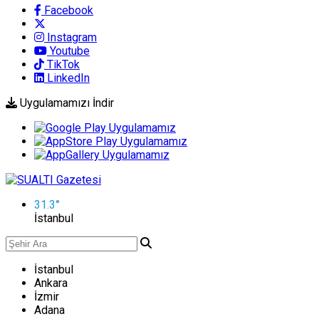
Facebook
Instagram
Youtube
TikTok
LinkedIn
Uygulamamızı İndir
31.3
°
İstanbul
İstanbul
Ankara
İzmir
Adana