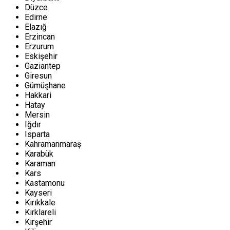
Düzce
Edirne
Elazığ
Erzincan
Erzurum
Eskişehir
Gaziantep
Giresun
Gümüşhane
Hakkari
Hatay
Mersin
Iğdır
Isparta
Kahramanmaraş
Karabük
Karaman
Kars
Kastamonu
Kayseri
Kırıkkale
Kırklareli
Kırşehir