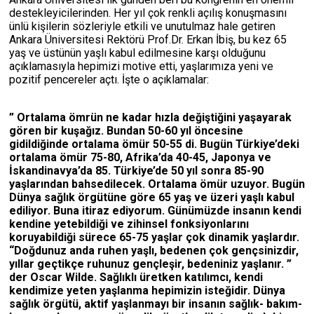
destekleyicilerinden. Her yıl çok renkli açılış konuşmasını
ünlü kişilerin sözleriyle etkili ve unutulmaz hale getiren
Ankara Üniversitesi Rektörü Prof.Dr. Erkan İbiş, bu kez 65
yaş ve üstünün yaşlı kabul edilmesine karşı olduğunu
açıklamasıyla hepimizi motive etti, yaşlarımıza yeni ve
pozitif pencereler açtı. İşte o açıklamalar:
” Ortalama ömrün ne kadar hızla değiştiğini yaşayarak
gören bir kuşağız. Bundan 50-60 yıl öncesine
gidildiğinde ortalama ömür 50-55 di. Bugün Türkiye’deki
ortalama ömür 75-80, Afrika’da 40-45, Japonya ve
İskandinavya’da 85. Türkiye’de 50 yıl sonra 85-90
yaşlarından bahsedilecek. Ortalama ömür uzuyor. Bugün
Dünya sağlık örgütüne göre 65 yaş ve üzeri yaşlı kabul
ediliyor. Buna itiraz ediyorum. Günümüzde insanın kendi
kendine yetebildiği ve zihinsel fonksiyonlarını
koruyabildiği sürece 65-75 yaşlar çok dinamik yaşlardır.
“Doğdunuz anda ruhen yaşlı, bedenen çok gençsinizdir,
yıllar geçtikçe ruhunuz gençleşir, bedeniniz yaşlanır. ”
der Oscar Wilde. Sağlıklı üretken katılımcı, kendi
kendimize yeten yaşlanma hepimizin isteğidir. Dünya
sağlık örgütü, aktif yaşlanmayı bir insanın sağlık- bakım-