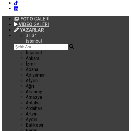
FOTO
GALERİ
VİDEO
GALERİ
YAZARLAR
31.3
°
İstanbul
İstanbul
Ankara
İzmir
Adana
Adıyaman
Afyon
Ağrı
Aksaray
Amasya
Antalya
Ardahan
Artvin
Aydın
Balıkesir
Bartın