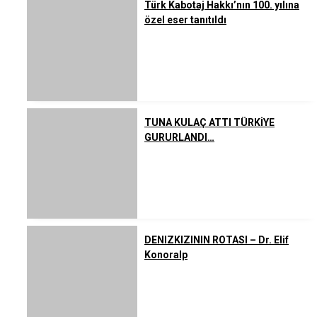
Türk Kabotaj Hakkı’nın 100. yılına
özel eser tanıtıldı
TUNA KULAÇ ATTI TÜRKİYE
GURURLANDI…
DENIZKIZININ ROTASI – Dr. Elif
Konoralp