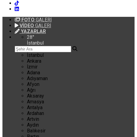
FOTO
GALERİ
VİDEO
GALERİ
YAZARLAR
28
°
İstanbul
İstanbul
Ankara
İzmir
Adana
Adıyaman
Afyon
Ağrı
Aksaray
Amasya
Antalya
Ardahan
Artvin
Aydın
Balıkesir
Bartın