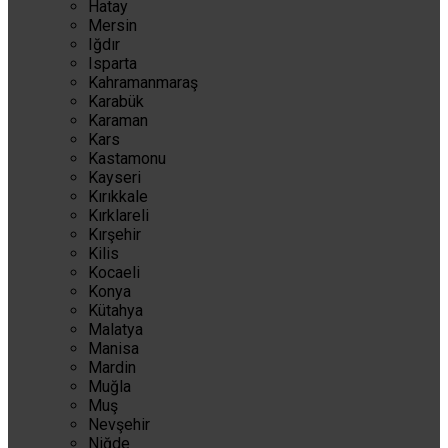
Hatay
Mersin
Iğdır
Isparta
Kahramanmaraş
Karabük
Karaman
Kars
Kastamonu
Kayseri
Kırıkkale
Kırklareli
Kırşehir
Kilis
Kocaeli
Konya
Kütahya
Malatya
Manisa
Mardin
Muğla
Muş
Nevşehir
Niğde