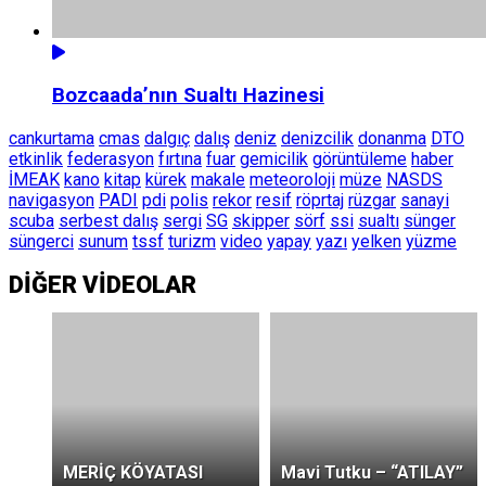
Bozcaada’nın Sualtı Hazinesi
cankurtama
cmas
dalgıç
dalış
deniz
denizcilik
donanma
DTO
etkinlik
federasyon
fırtına
fuar
gemicilik
görüntüleme
haber
İMEAK
kano
kitap
kürek
makale
meteoroloji
müze
NASDS
navigasyon
PADI
pdi
polis
rekor
resif
röprtaj
rüzgar
sanayi
scuba
serbest dalış
sergi
SG
skipper
sörf
ssi
sualtı
sünger
süngerci
sunum
tssf
turizm
video
yapay
yazı
yelken
yüzme
DİĞER VİDEOLAR
MERİÇ KÖYATASI
Mavi Tutku – “ATILAY”