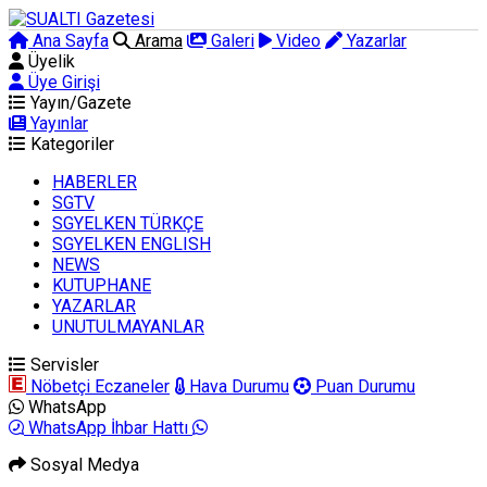
Ana Sayfa
Arama
Galeri
Video
Yazarlar
Üyelik
Üye Girişi
Yayın/Gazete
Yayınlar
Kategoriler
HABERLER
SGTV
SGYELKEN TÜRKÇE
SGYELKEN ENGLISH
NEWS
KUTUPHANE
YAZARLAR
UNUTULMAYANLAR
Servisler
Nöbetçi Eczaneler
Hava Durumu
Puan Durumu
WhatsApp
WhatsApp İhbar Hattı
Sosyal Medya