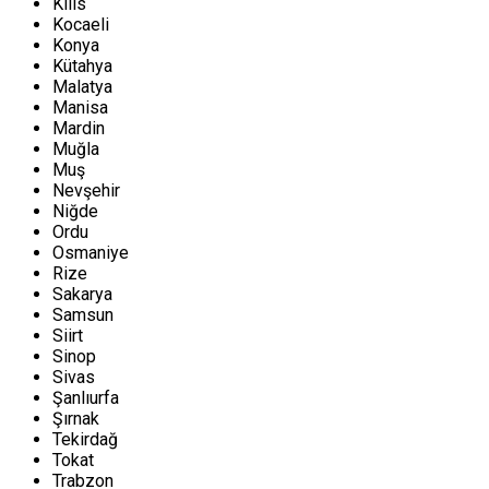
Kilis
Kocaeli
Konya
Kütahya
Malatya
Manisa
Mardin
Muğla
Muş
Nevşehir
Niğde
Ordu
Osmaniye
Rize
Sakarya
Samsun
Siirt
Sinop
Sivas
Şanlıurfa
Şırnak
Tekirdağ
Tokat
Trabzon