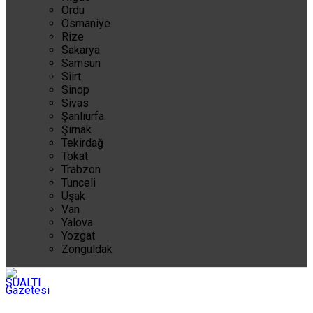
Ordu
Osmaniye
Rize
Sakarya
Samsun
Siirt
Sinop
Sivas
Şanlıurfa
Şırnak
Tekirdağ
Tokat
Trabzon
Tunceli
Uşak
Van
Yalova
Yozgat
Zonguldak