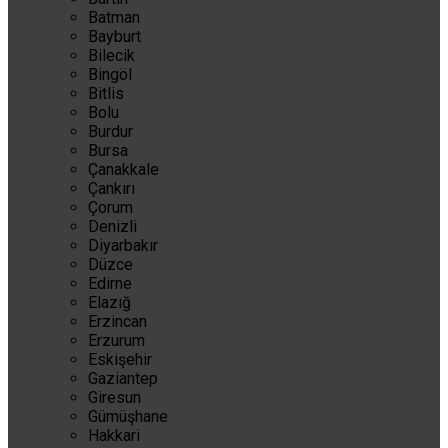
Batman
Bayburt
Bilecik
Bingöl
Bitlis
Bolu
Burdur
Bursa
Çanakkale
Çankırı
Çorum
Denizli
Diyarbakır
Düzce
Edirne
Elazığ
Erzincan
Erzurum
Eskişehir
Gaziantep
Giresun
Gümüşhane
Hakkari