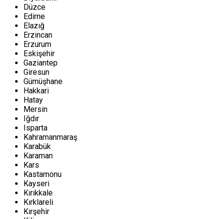
Düzce
Edirne
Elazığ
Erzincan
Erzurum
Eskişehir
Gaziantep
Giresun
Gümüşhane
Hakkari
Hatay
Mersin
Iğdır
Isparta
Kahramanmaraş
Karabük
Karaman
Kars
Kastamonu
Kayseri
Kırıkkale
Kırklareli
Kırşehir