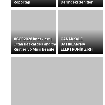
Röportajı
Derindeki Şehitler
#GGR2026 Interview |
ÇANAKKALE
Ertan Beskardes and the
BATIKLARI’NA
Rustler 36 Miss Beagle
ELEKTRONİK ZIRH