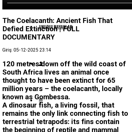
The Coelacanth: Ancient Fish That
UNUTULMAYANLAR
Defied Extinction | FULL
DOCUMENTARY
Giriş: 05-12-2025 23:14
120 metres down off the wild coast of
South Africa lives an animal once
thought to have been extinct for 65
million years – the coelacanth, locally
known as Gombessa.
A dinosaur fish, a living fossil, that
remains the only link connecting fish to
terrestrial tetrapods: its fins contain
the beginning of reptile and mammal