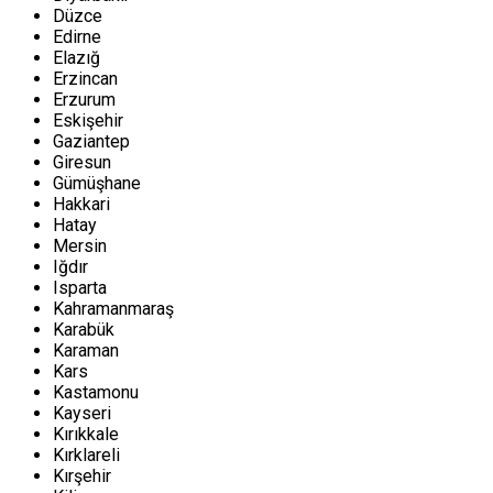
Düzce
Edirne
Elazığ
Erzincan
Erzurum
Eskişehir
Gaziantep
Giresun
Gümüşhane
Hakkari
Hatay
Mersin
Iğdır
Isparta
Kahramanmaraş
Karabük
Karaman
Kars
Kastamonu
Kayseri
Kırıkkale
Kırklareli
Kırşehir