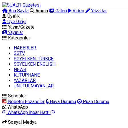
Ana Sayfa
Arama
Galeri
Video
Yazarlar
Üyelik
Üye Girişi
Yayın/Gazete
Yayınlar
Kategoriler
HABERLER
SGTV
SGYELKEN TÜRKÇE
SGYELKEN ENGLISH
NEWS
KUTUPHANE
YAZARLAR
UNUTULMAYANLAR
Servisler
Nöbetçi Eczaneler
Hava Durumu
Puan Durumu
WhatsApp
WhatsApp İhbar Hattı
Sosyal Medya