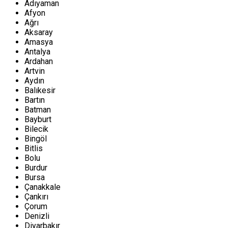
Adıyaman
Afyon
Ağrı
Aksaray
Amasya
Antalya
Ardahan
Artvin
Aydın
Balıkesir
Bartın
Batman
Bayburt
Bilecik
Bingöl
Bitlis
Bolu
Burdur
Bursa
Çanakkale
Çankırı
Çorum
Denizli
Diyarbakır