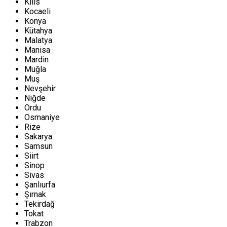
Kilis
Kocaeli
Konya
Kütahya
Malatya
Manisa
Mardin
Muğla
Muş
Nevşehir
Niğde
Ordu
Osmaniye
Rize
Sakarya
Samsun
Siirt
Sinop
Sivas
Şanlıurfa
Şırnak
Tekirdağ
Tokat
Trabzon