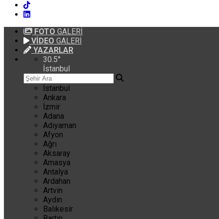
FOTO
GALERİ
VİDEO
GALERİ
YAZARLAR
30.5
°
İstanbul
İstanbul
Ankara
İzmir
Adana
Adıyaman
Afyon
Ağrı
Aksaray
Amasya
Antalya
Ardahan
Artvin
Aydın
Balıkesir
Bartın