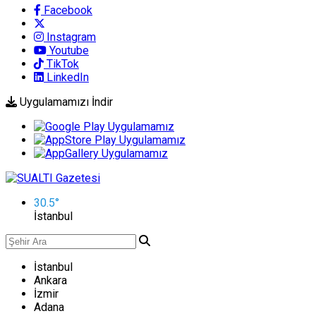
Facebook
Instagram
Youtube
TikTok
LinkedIn
Uygulamamızı İndir
30.5
°
İstanbul
İstanbul
Ankara
İzmir
Adana