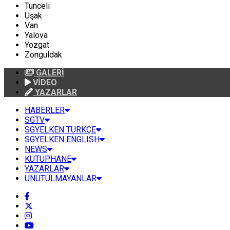
Tunceli
Uşak
Van
Yalova
Yozgat
Zonguldak
GALERİ
VİDEO
YAZARLAR
HABERLER
SGTV
SGYELKEN TÜRKÇE
SGYELKEN ENGLISH
NEWS
KUTUPHANE
YAZARLAR
UNUTULMAYANLAR