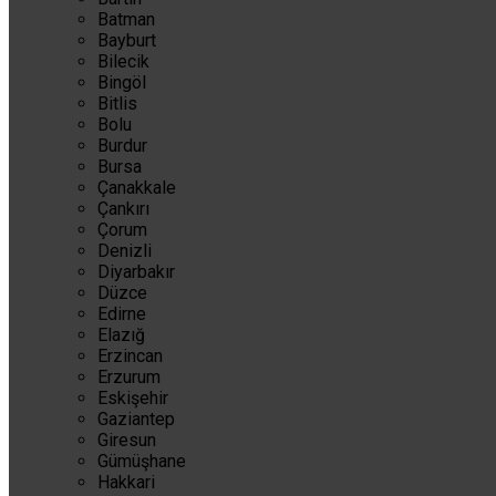
Batman
Bayburt
Bilecik
Bingöl
Bitlis
Bolu
Burdur
Bursa
Çanakkale
Çankırı
Çorum
Denizli
Diyarbakır
Düzce
Edirne
Elazığ
Erzincan
Erzurum
Eskişehir
Gaziantep
Giresun
Gümüşhane
Hakkari