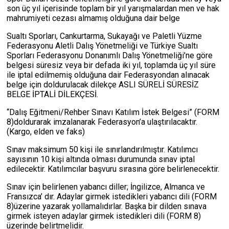
son üç yıl içerisinde toplam bir yıl yarışmalardan men ve hak
mahrumiyeti cezası almamış olduğuna dair belge
Sualtı Sporları, Cankurtarma, Sukayağı ve Paletli Yüzme
Federasyonu Aletli Dalış Yönetmeliği ve Türkiye Sualtı
Sporları Federasyonu Donanımlı Dalış Yönetmeliği’ne göre
belgesi süresiz veya bir defada iki yıl, toplamda üç yıl süre
ile iptal edilmemiş olduğuna dair Federasyondan alınacak
belge için doldurulacak dilekçe ASLI SÜRELİ SÜRESİZ
BELGE İPTALİ DİLEKÇESİ.
“Dalış Eğitmeni/Rehber Sınavı Katılım İstek Belgesi” (FORM
8)doldurarak imzalanarak Federasyon’a ulaştırılacaktır.
(Kargo, elden ve faks)
Sınav maksimum 50 kişi ile sınırlandırılmıştır. Katılımcı
sayısının 10 kişi altında olması durumunda sınav iptal
edilecektir. Katılımcılar başvuru sırasına göre belirlenecektir.
Sınav için belirlenen yabancı diller; İngilizce, Almanca ve
Fransızca’ dır. Adaylar girmek istedikleri yabancı dili (FORM
8)üzerine yazarak yollamalıdırlar. Başka bir dilden sınava
girmek isteyen adaylar girmek istedikleri dili (FORM 8)
üzerinde belirtmelidir.