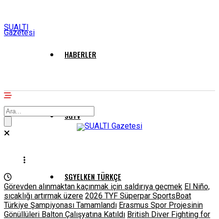
SUALTI
Gazetesi
HABERLER
SGTV
SGYELKEN TÜRKÇE
Görevden alınmaktan kaçınmak için saldırıya geçmek
El Niño,
sıcaklığı artırmak üzere
2026 TYF Süperpar SportsBoat
Türkiye Şampiyonası Tamamlandı
Erasmus Spor Projesinin
Gönüllüleri Balton Çalışyatına Katıldı
British Diver Fighting for