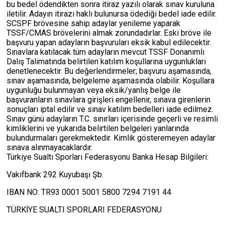
bu bedel ödendikten sonra itiraz yazılı olarak sınav kuruluna
iletilir. Adayın itirazı haklı bulunursa ödediği bedel iade edilir.
SCSPF brövesine sahip adaylar yenileme yaparak
TSSF/CMAS brövelerini almak zorundadırlar. Eski bröve ile
başvuru yapan adayların başvuruları eksik kabul edilecektir.
Sınavlara katılacak tüm adayların mevcut TSSF Donanımlı
Dalış Talimatında belirtilen katılım koşullarına uygunlukları
denetlenecektir. Bu değerlendirmeler; başvuru aşamasında,
sınav aşamasında, belgeleme aşamasında olabilir. Koşullara
uygunluğu bulunmayan veya eksik/yanlış belge ile
başvuranların sınavlara girişleri engellenir, sınava girenlerin
sonuçları iptal edilir ve sınav katılım bedelleri iade edilmez.
Sınav günü adayların T.C. sınırları içerisinde geçerli ve resimli
kimliklerini ve yukarıda belirtilen belgeleri yanlarında
bulundurmaları gerekmektedir. Kimlik gösteremeyen adaylar
sınava alınmayacaklardır.
Türkiye Sualtı Sporları Federasyonu Banka Hesap Bilgileri:
Vakıfbank 292 Kuyubaşı Şb.
IBAN NO: TR93 0001 5001 5800 7294 7191 44
TÜRKİYE SUALTI SPORLARI FEDERASYONU