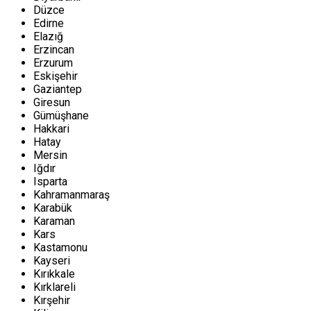
Düzce
Edirne
Elazığ
Erzincan
Erzurum
Eskişehir
Gaziantep
Giresun
Gümüşhane
Hakkari
Hatay
Mersin
Iğdır
Isparta
Kahramanmaraş
Karabük
Karaman
Kars
Kastamonu
Kayseri
Kırıkkale
Kırklareli
Kırşehir