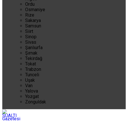
Ordu
Osmaniye
Rize
Sakarya
Samsun
Siirt
Sinop
Sivas
Şanlıurfa
Şırnak
Tekirdağ
Tokat
Trabzon
Tunceli
Uşak
Van
Yalova
Yozgat
Zonguldak