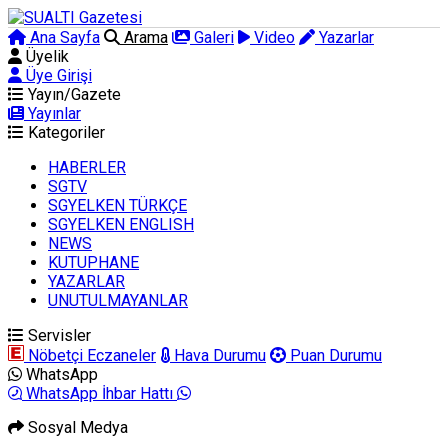
Ana Sayfa
Arama
Galeri
Video
Yazarlar
Üyelik
Üye Girişi
Yayın/Gazete
Yayınlar
Kategoriler
HABERLER
SGTV
SGYELKEN TÜRKÇE
SGYELKEN ENGLISH
NEWS
KUTUPHANE
YAZARLAR
UNUTULMAYANLAR
Servisler
Nöbetçi Eczaneler
Hava Durumu
Puan Durumu
WhatsApp
WhatsApp İhbar Hattı
Sosyal Medya