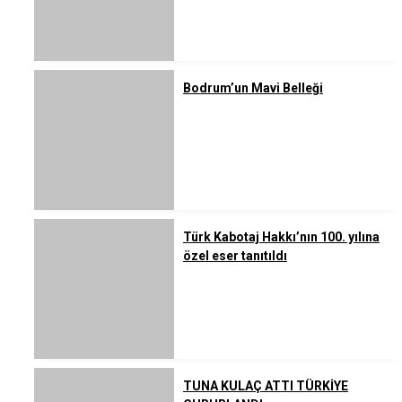
Bodrum’un Mavi Belleği
Türk Kabotaj Hakkı’nın 100. yılına
özel eser tanıtıldı
TUNA KULAÇ ATTI TÜRKİYE