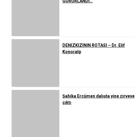
GURURLANDI…
DENIZKIZININ ROTASI – Dr. Elif
Konoralp
Şahika Ercümen dalışta yine zirveye
çıktı