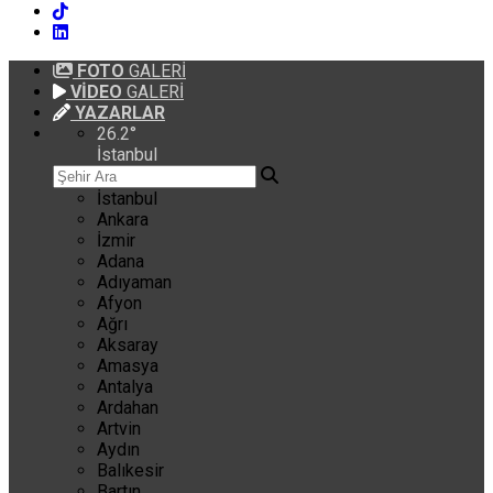
FOTO
GALERİ
VİDEO
GALERİ
YAZARLAR
26.2
°
İstanbul
İstanbul
Ankara
İzmir
Adana
Adıyaman
Afyon
Ağrı
Aksaray
Amasya
Antalya
Ardahan
Artvin
Aydın
Balıkesir
Bartın