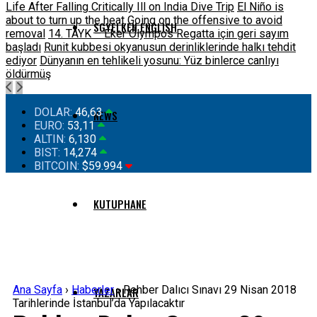
Life After Falling Critically Ill on India Dive Trip
El Niño is
about to turn up the heat
Going on the offensive to avoid
SGYELKEN ENGLISH
removal
14. TAYK – Eker Olympos Regatta için geri sayım
başladı
Runit kubbesi okyanusun derinliklerinde halkı tehdit
ediyor
Dünyanın en tehlikeli yosunu: Yüz binlerce canlıyı
öldürmüş
DOLAR:
46,63
NEWS
EURO:
53,11
ALTIN:
6,130
BIST:
14,274
BITCOIN:
$59.994
KUTUPHANE
Ana Sayfa
›
Haberler
›
Rehber Dalıcı Sınavı 29 Nisan 2018
YAZARLAR
Tarihlerinde İstanbul’da Yapılacaktır