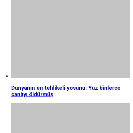
Dünyanın en tehlikeli yosunu: Yüz binlerce
canlıyı öldürmüş