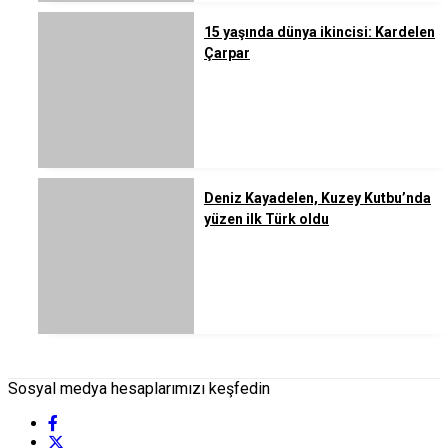
15 yaşında dünya ikincisi: Kardelen
Çarpar
Deniz Kayadelen, Kuzey Kutbu’nda
yüzen ilk Türk oldu
Sosyal medya hesaplarımızı keşfedin