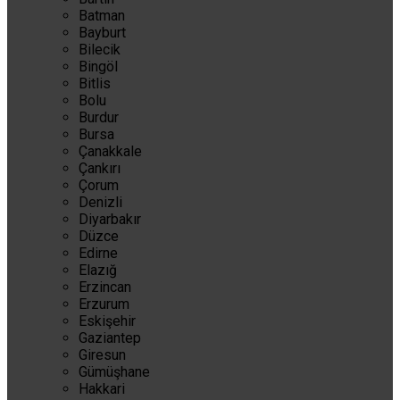
Batman
Bayburt
Bilecik
Bingöl
Bitlis
Bolu
Burdur
Bursa
Çanakkale
Çankırı
Çorum
Denizli
Diyarbakır
Düzce
Edirne
Elazığ
Erzincan
Erzurum
Eskişehir
Gaziantep
Giresun
Gümüşhane
Hakkari