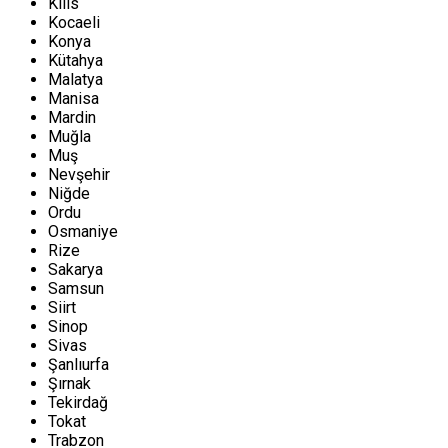
Kilis
Kocaeli
Konya
Kütahya
Malatya
Manisa
Mardin
Muğla
Muş
Nevşehir
Niğde
Ordu
Osmaniye
Rize
Sakarya
Samsun
Siirt
Sinop
Sivas
Şanlıurfa
Şırnak
Tekirdağ
Tokat
Trabzon