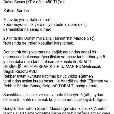
Dalıcı Sınavı (KDV dâhil 450 TL)’dir
Katılım Şartları
En az üç yıldız dalıcı olmak,
Federasyonun ilk yardım, yön bulma, derin dalış
uzmanlıklarına sahip olmak.
2014 tarihli Donanımlı Dalış Talimatı’nın Madde 5 (ç)
fıkrasında belirtilen koşulları karşılamak.
Donanımlı dalış yapmasına sağlık açısından engel bir
durumunun bulunmadığına ilişkin ve sınav tarihi itibariyle 5
yıldan daha eski tarihli olmamak koşulu ile SUALTI
HEKİMLİĞİ VE HİPERBARİK TIP UZMANINDANalınacak
Sağlık Raporu ASLI
Rehber uyum kursuna katılmış bir üç yıldız eğitmen
tarafından açılan kursu başarı ile bitirdiğine dair “Eğitmen ve
Rehber Eğitimi Sonuç Belgesi”(FORM 7) sahip olmak,
Savcılıktan alınacak ve sınav tarihi itibariyle 6 (altı) aydan
daha eski tarihli olmamak koşulu ile adli sicil kaydı belgesi
Gençlik Hizmetleri Spor İl Müdürlüğü’nden alınacak ‘Amatör
Spor Dalları Ceza Yönetmeliği’ne göre bir defada altı ay veya