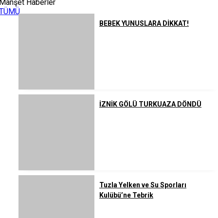
Manşet Haberler
TÜMÜ
BEBEK YUNUSLARA DİKKAT!
İZNİK GÖLÜ TURKUAZA DÖNDÜ
Tuzla Yelken ve Su Sporları
Kulübü’ne Tebrik