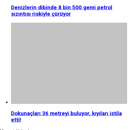
Denizlerin dibinde 8 bin 500 gemi petrol
sızıntısı riskiyle çürüyor
Dokunaçları 36 metreyi buluyor, kıyıları istila
etti!