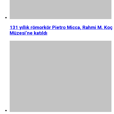
131 yıllık römorkör Pietro Micca, Rahmi M. Koç
Müzesi’ne katıldı