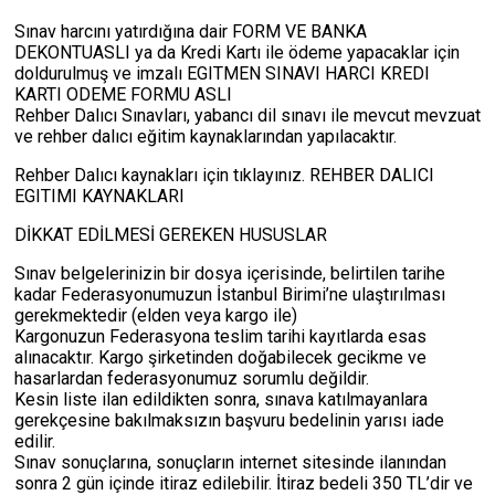
Sınav harcını yatırdığına dair FORM VE BANKA
DEKONTUASLI ya da Kredi Kartı ile ödeme yapacaklar için
doldurulmuş ve imzalı EGITMEN SINAVI HARCI KREDI
KARTI ODEME FORMU ASLI
Rehber Dalıcı Sınavları, yabancı dil sınavı ile mevcut mevzuat
ve rehber dalıcı eğitim kaynaklarından yapılacaktır.
Rehber Dalıcı kaynakları için tıklayınız. REHBER DALICI
EGITIMI KAYNAKLARI
DİKKAT EDİLMESİ GEREKEN HUSUSLAR
Sınav belgelerinizin bir dosya içerisinde, belirtilen tarihe
kadar Federasyonumuzun İstanbul Birimi’ne ulaştırılması
gerekmektedir (elden veya kargo ile)
Kargonuzun Federasyona teslim tarihi kayıtlarda esas
alınacaktır. Kargo şirketinden doğabilecek gecikme ve
hasarlardan federasyonumuz sorumlu değildir.
Kesin liste ilan edildikten sonra, sınava katılmayanlara
gerekçesine bakılmaksızın başvuru bedelinin yarısı iade
edilir.
Sınav sonuçlarına, sonuçların internet sitesinde ilanından
sonra 2 gün içinde itiraz edilebilir. İtiraz bedeli 350 TL’dir ve