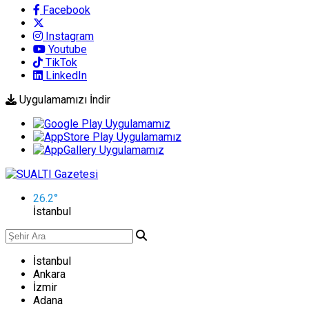
Facebook
Instagram
Youtube
TikTok
LinkedIn
Uygulamamızı İndir
26.2
°
İstanbul
İstanbul
Ankara
İzmir
Adana