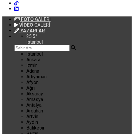
FOTO
GALERİ
VİDEO
GALERİ
YAZARLAR
25.5
°
İstanbul
İstanbul
Ankara
İzmir
Adana
Adıyaman
Afyon
Ağrı
Aksaray
Amasya
Antalya
Ardahan
Artvin
Aydın
Balıkesir
Bartın