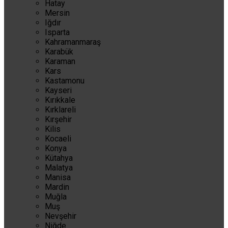
Hatay
Mersin
Iğdır
Isparta
Kahramanmaraş
Karabük
Karaman
Kars
Kastamonu
Kayseri
Kırıkkale
Kırklareli
Kırşehir
Kilis
Kocaeli
Konya
Kütahya
Malatya
Manisa
Mardin
Muğla
Muş
Nevşehir
Niğde