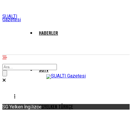
SUALTI
Gazetesi
HABERLER
SGTV
SGYELKEN TÜRKÇE
SG Yelken İngilizce