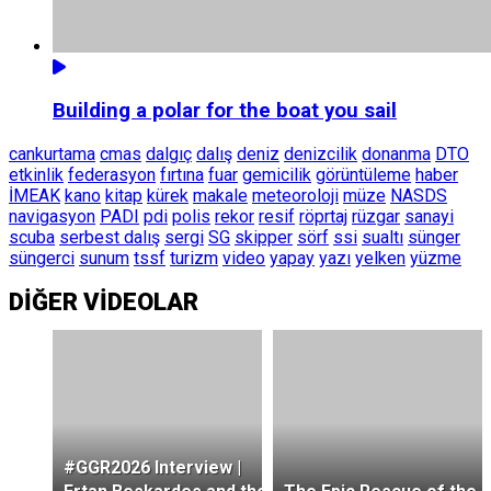
Building a polar for the boat you sail
cankurtama
cmas
dalgıç
dalış
deniz
denizcilik
donanma
DTO
etkinlik
federasyon
fırtına
fuar
gemicilik
görüntüleme
haber
İMEAK
kano
kitap
kürek
makale
meteoroloji
müze
NASDS
navigasyon
PADI
pdi
polis
rekor
resif
röprtaj
rüzgar
sanayi
scuba
serbest dalış
sergi
SG
skipper
sörf
ssi
sualtı
sünger
süngerci
sunum
tssf
turizm
video
yapay
yazı
yelken
yüzme
DİĞER VİDEOLAR
#GGR2026 Interview |