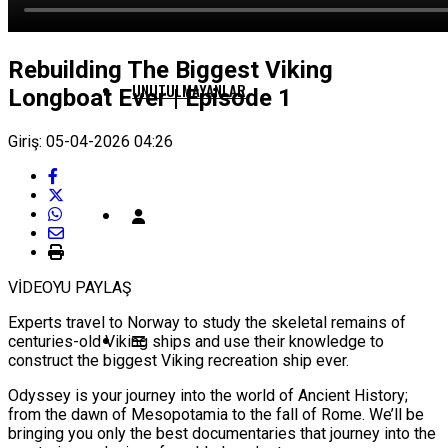
Rebuilding The Biggest Viking
UNUTULMAYANLAR
Longboat Ever | Episode 1
Giriş: 05-04-2026 04:26
VİDEOYU PAYLAŞ
Experts travel to Norway to study the skeletal remains of
centuries-old Viking ships and use their knowledge to
construct the biggest Viking recreation ship ever.
Odyssey is your journey into the world of Ancient History;
from the dawn of Mesopotamia to the fall of Rome. We’ll be
bringing you only the best documentaries that journey into the