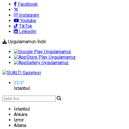
Facebook
Instagram
Youtube
TikTok
LinkedIn
Uygulamamızı İndir
25.5
°
İstanbul
İstanbul
Ankara
İzmir
Adana