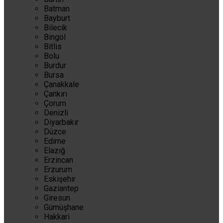
Batman
Bayburt
Bilecik
Bingöl
Bitlis
Bolu
Burdur
Bursa
Çanakkale
Çankırı
Çorum
Denizli
Diyarbakır
Düzce
Edirne
Elazığ
Erzincan
Erzurum
Eskişehir
Gaziantep
Giresun
Gümüşhane
Hakkari