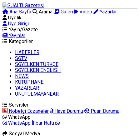
Ana Sayfa
Arama
Galeri
Video
Yazarlar
Üyelik
Üye Girişi
Yayın/Gazete
Yayınlar
Kategoriler
HABERLER
SGTV
SGYELKEN TÜRKÇE
SGYELKEN ENGLISH
NEWS
KUTUPHANE
YAZARLAR
UNUTULMAYANLAR
Servisler
Nöbetçi Eczaneler
Hava Durumu
Puan Durumu
WhatsApp
WhatsApp İhbar Hattı
Sosyal Medya