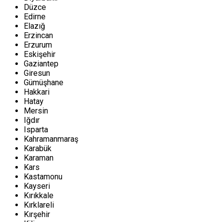
Düzce
Edirne
Elazığ
Erzincan
Erzurum
Eskişehir
Gaziantep
Giresun
Gümüşhane
Hakkari
Hatay
Mersin
Iğdır
Isparta
Kahramanmaraş
Karabük
Karaman
Kars
Kastamonu
Kayseri
Kırıkkale
Kırklareli
Kırşehir