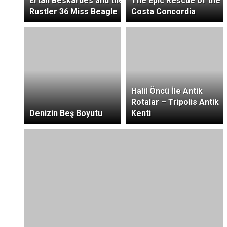
Ertan Beskardes and the
The Epic Rescue of the
Rustler 36 Miss Beagle
Costa Concordia
Halil Öncü İle Antik
Rotalar – Tripolis Antik
Denizin Beş Boyutu
Kenti