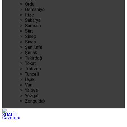
Ordu
Osmaniye
Rize
Sakarya
Samsun
Siirt
Sinop
Sivas
Şanlıurfa
Şırnak
Tekirdağ
Tokat
Trabzon
Tunceli
Uşak
Van
Yalova
Yozgat
Zonguldak