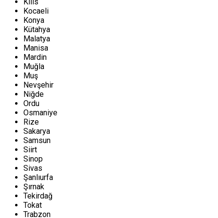
Kilis
Kocaeli
Konya
Kütahya
Malatya
Manisa
Mardin
Muğla
Muş
Nevşehir
Niğde
Ordu
Osmaniye
Rize
Sakarya
Samsun
Siirt
Sinop
Sivas
Şanlıurfa
Şırnak
Tekirdağ
Tokat
Trabzon