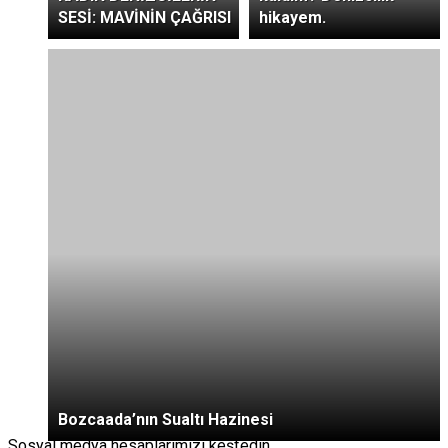
SESİ: MAVİNİN ÇAĞRISI
hikayem.
Bozcaada’nın Sualtı Hazinesi
Sosyal medya hesaplarımızı keşfedin