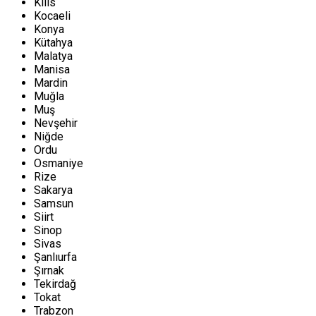
Kilis
Kocaeli
Konya
Kütahya
Malatya
Manisa
Mardin
Muğla
Muş
Nevşehir
Niğde
Ordu
Osmaniye
Rize
Sakarya
Samsun
Siirt
Sinop
Sivas
Şanlıurfa
Şırnak
Tekirdağ
Tokat
Trabzon