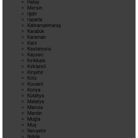
Hatay
Mersin
Iğdır
Isparta
Kahramanmaraş
Karabük
Karaman
Kars
Kastamonu
Kayseri
Kırıkkale
Kırklareli
Kırşehir
Kilis
Kocaeli
Konya
Kütahya
Malatya
Manisa
Mardin
Muğla
Muş
Nevşehir
Niğde