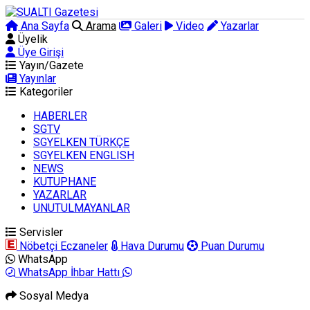
Ana Sayfa
Arama
Galeri
Video
Yazarlar
Üyelik
Üye Girişi
Yayın/Gazete
Yayınlar
Kategoriler
HABERLER
SGTV
SGYELKEN TÜRKÇE
SGYELKEN ENGLISH
NEWS
KUTUPHANE
YAZARLAR
UNUTULMAYANLAR
Servisler
Nöbetçi Eczaneler
Hava Durumu
Puan Durumu
WhatsApp
WhatsApp İhbar Hattı
Sosyal Medya