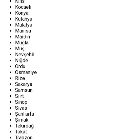
Kilis
Kocaeli
Konya
Kütahya
Malatya
Manisa
Mardin
Muğla
Muş
Nevşehir
Niğde
Ordu
Osmaniye
Rize
Sakarya
Samsun
Siirt
Sinop
Sivas
Şanlıurfa
Şırnak
Tekirdağ
Tokat
Trabzon