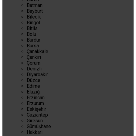
Batman
Bayburt
Bilecik
Bingöl
Bitlis
Bolu
Burdur
Bursa
Çanakkale
Çankırı
Çorum
Denizli
Diyarbakır
Düzce
Edirne
Elazığ
Erzincan
Erzurum
Eskişehir
Gaziantep
Giresun
Gümüşhane
Hakkari