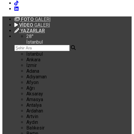
FOTO
GALERİ
VİDEO
GALERİ
YAZARLAR
28
°
İstanbul
İstanbul
Ankara
İzmir
Adana
Adıyaman
Afyon
Ağrı
Aksaray
Amasya
Antalya
Ardahan
Artvin
Aydın
Balıkesir
Bartın