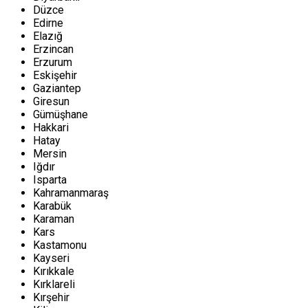
Düzce
Edirne
Elazığ
Erzincan
Erzurum
Eskişehir
Gaziantep
Giresun
Gümüşhane
Hakkari
Hatay
Mersin
Iğdır
Isparta
Kahramanmaraş
Karabük
Karaman
Kars
Kastamonu
Kayseri
Kırıkkale
Kırklareli
Kırşehir