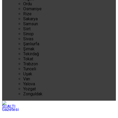
Ordu
Osmaniye
Rize
Sakarya
Samsun
Siirt
Sinop
Sivas
Şanlıurfa
Şırnak
Tekirdağ
Tokat
Trabzon
Tunceli
Uşak
Van
Yalova
Yozgat
Zonguldak