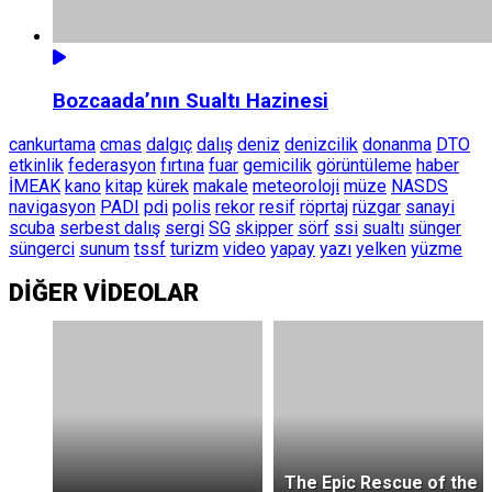
Bozcaada’nın Sualtı Hazinesi
cankurtama
cmas
dalgıç
dalış
deniz
denizcilik
donanma
DTO
etkinlik
federasyon
fırtına
fuar
gemicilik
görüntüleme
haber
İMEAK
kano
kitap
kürek
makale
meteoroloji
müze
NASDS
navigasyon
PADI
pdi
polis
rekor
resif
röprtaj
rüzgar
sanayi
scuba
serbest dalış
sergi
SG
skipper
sörf
ssi
sualtı
sünger
süngerci
sunum
tssf
turizm
video
yapay
yazı
yelken
yüzme
DİĞER VİDEOLAR
The Epic Rescue of the