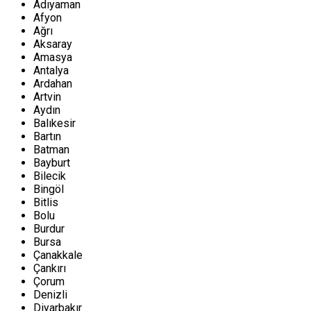
Adıyaman
Afyon
Ağrı
Aksaray
Amasya
Antalya
Ardahan
Artvin
Aydın
Balıkesir
Bartın
Batman
Bayburt
Bilecik
Bingöl
Bitlis
Bolu
Burdur
Bursa
Çanakkale
Çankırı
Çorum
Denizli
Diyarbakır