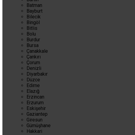
Batman
Bayburt
Bilecik
Bingöl
Bitlis
Bolu
Burdur
Bursa
Çanakkale
Çankırı
Çorum
Denizli
Diyarbakır
Düzce
Edirne
Elazığ
Erzincan
Erzurum
Eskişehir
Gaziantep
Giresun
Gümüşhane
Hakkari