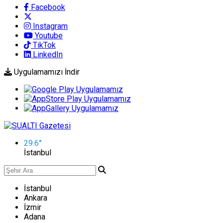
Facebook
Instagram
Youtube
TikTok
LinkedIn
Uygulamamızı İndir
29.6
°
İstanbul
İstanbul
Ankara
İzmir
Adana