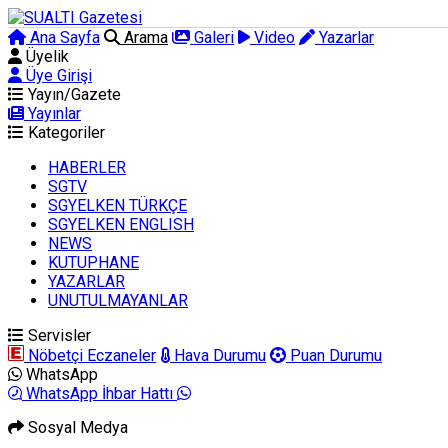
Ana Sayfa
Arama
Galeri
Video
Yazarlar
Üyelik
Üye Girişi
Yayın/Gazete
Yayınlar
Kategoriler
HABERLER
SGTV
SGYELKEN TÜRKÇE
SGYELKEN ENGLISH
NEWS
KUTUPHANE
YAZARLAR
UNUTULMAYANLAR
Servisler
Nöbetçi Eczaneler
Hava Durumu
Puan Durumu
WhatsApp
WhatsApp İhbar Hattı
Sosyal Medya