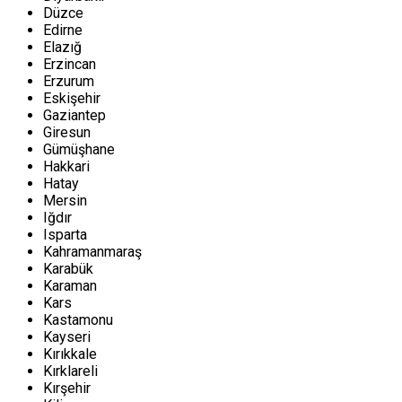
Düzce
Edirne
Elazığ
Erzincan
Erzurum
Eskişehir
Gaziantep
Giresun
Gümüşhane
Hakkari
Hatay
Mersin
Iğdır
Isparta
Kahramanmaraş
Karabük
Karaman
Kars
Kastamonu
Kayseri
Kırıkkale
Kırklareli
Kırşehir