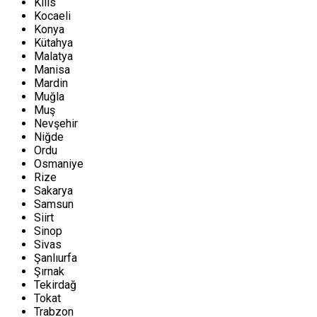
Kilis
Kocaeli
Konya
Kütahya
Malatya
Manisa
Mardin
Muğla
Muş
Nevşehir
Niğde
Ordu
Osmaniye
Rize
Sakarya
Samsun
Siirt
Sinop
Sivas
Şanlıurfa
Şırnak
Tekirdağ
Tokat
Trabzon