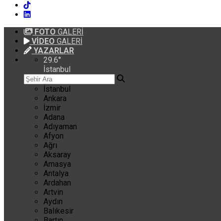
FOTO
GALERİ
VİDEO
GALERİ
YAZARLAR
29.6
°
İstanbul
İstanbul
Ankara
İzmir
Adana
Adıyaman
Afyon
Ağrı
Aksaray
Amasya
Antalya
Ardahan
Artvin
Aydın
Balıkesir
Bartın