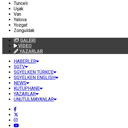
Tunceli
Uşak
Van
Yalova
Yozgat
Zonguldak
GALERİ
VİDEO
YAZARLAR
HABERLER
SGTV
SGYELKEN TÜRKÇE
SGYELKEN ENGLISH
NEWS
KUTUPHANE
YAZARLAR
UNUTULMAYANLAR